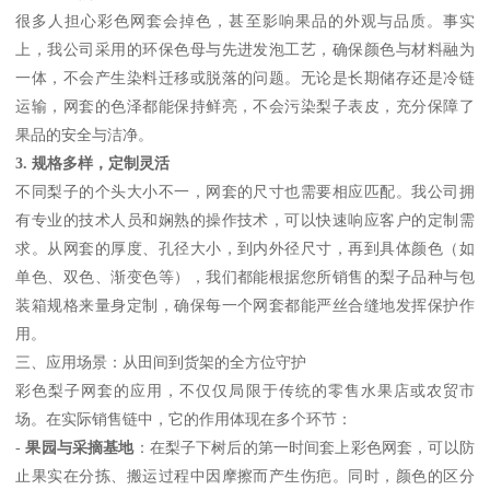
很多人担心彩色网套会掉色，甚至影响果品的外观与品质。事实
上，我公司采用的环保色母与先进发泡工艺，确保颜色与材料融为
一体，不会产生染料迁移或脱落的问题。无论是长期储存还是冷链
运输，网套的色泽都能保持鲜亮，不会污染梨子表皮，充分保障了
果品的安全与洁净。
3. 规格多样，定制灵活
不同梨子的个头大小不一，网套的尺寸也需要相应匹配。我公司拥
有专业的技术人员和娴熟的操作技术，可以快速响应客户的定制需
求。从网套的厚度、孔径大小，到内外径尺寸，再到具体颜色（如
单色、双色、渐变色等），我们都能根据您所销售的梨子品种与包
装箱规格来量身定制，确保每一个网套都能严丝合缝地发挥保护作
用。
三、应用场景：从田间到货架的全方位守护
彩色梨子网套的应用，不仅仅局限于传统的零售水果店或农贸市
场。在实际销售链中，它的作用体现在多个环节：
-
果园与采摘基地
：在梨子下树后的第一时间套上彩色网套，可以防
止果实在分拣、搬运过程中因摩擦而产生伤疤。同时，颜色的区分