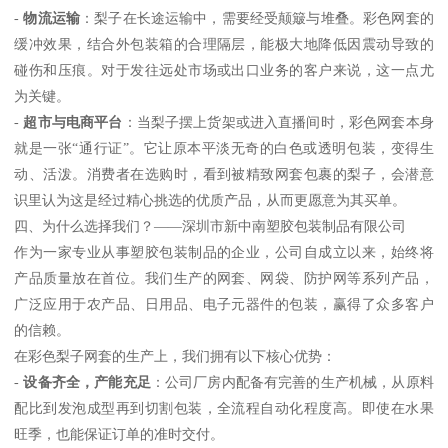
-
物流运输
：梨子在长途运输中，需要经受颠簸与堆叠。彩色网套的
缓冲效果，结合外包装箱的合理隔层，能极大地降低因震动导致的
碰伤和压痕。对于发往远处市场或出口业务的客户来说，这一点尤
为关键。
-
超市与电商平台
：当梨子摆上货架或进入直播间时，彩色网套本身
就是一张“通行证”。它让原本平淡无奇的白色或透明包装，变得生
动、活泼。消费者在选购时，看到被精致网套包裹的梨子，会潜意
识里认为这是经过精心挑选的优质产品，从而更愿意为其买单。
四、为什么选择我们？——深圳市新中南塑胶包装制品有限公司
作为一家专业从事塑胶包装制品的企业，公司自成立以来，始终将
产品质量放在首位。我们生产的网套、网袋、防护网等系列产品，
广泛应用于农产品、日用品、电子元器件的包装，赢得了众多客户
的信赖。
在彩色梨子网套的生产上，我们拥有以下核心优势：
-
设备齐全，产能充足
：公司厂房内配备有完善的生产机械，从原料
配比到发泡成型再到切割包装，全流程自动化程度高。即使在水果
旺季，也能保证订单的准时交付。