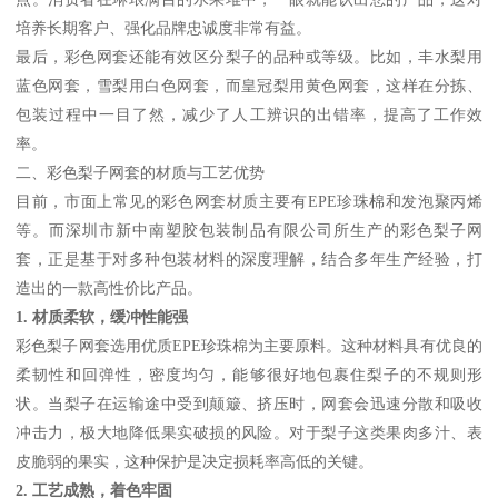
培养长期客户、强化品牌忠诚度非常有益。
最后，彩色网套还能有效区分梨子的品种或等级。比如，丰水梨用
蓝色网套，雪梨用白色网套，而皇冠梨用黄色网套，这样在分拣、
包装过程中一目了然，减少了人工辨识的出错率，提高了工作效
率。
二、彩色梨子网套的材质与工艺优势
目前，市面上常见的彩色网套材质主要有EPE珍珠棉和发泡聚丙烯
等。而深圳市新中南塑胶包装制品有限公司所生产的彩色梨子网
套，正是基于对多种包装材料的深度理解，结合多年生产经验，打
造出的一款高性价比产品。
1. 材质柔软，缓冲性能强
彩色梨子网套选用优质EPE珍珠棉为主要原料。这种材料具有优良的
柔韧性和回弹性，密度均匀，能够很好地包裹住梨子的不规则形
状。当梨子在运输途中受到颠簸、挤压时，网套会迅速分散和吸收
冲击力，极大地降低果实破损的风险。对于梨子这类果肉多汁、表
皮脆弱的果实，这种保护是决定损耗率高低的关键。
2. 工艺成熟，着色牢固