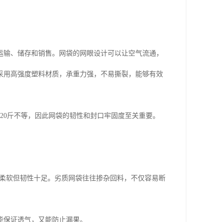
运输、储存和销售。网袋的网眼设计可以让空气流通，
采用高强度塑料材质，承重力强，不易撕裂，能够有效
20斤不等，因此网袋的韧性和封口牢固度至关重要。
感柔软但韧性十足。劣质网袋往往掺杂回料，不仅容易断
能保证透气，又能防止漏果。