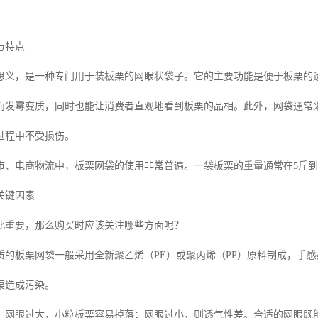
与特点
思义，是一种专门用于装板栗的网眼状袋子。它的主要功能是便于板栗的
而发霉变质，同时也能让消费者直观地看到板栗的品相。此外，网袋通常
过程中不受损伤。
市、电商物流中，板栗网袋的使用非常普遍。一袋板栗的重量通常在5斤到
关键因素
此重要，那么购买时应该关注哪些方面呢？
质的板栗网袋一般采用全新聚乙烯（PE）或聚丙烯（PP）原料制成，手
栗造成污染。
。网眼过大，小粒板栗容易掉落；网眼过小，则透气性差。合适的网眼既