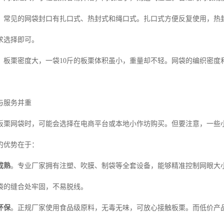
。常见的网袋封口有扎口式、热封式和绳口式。扎口式方便反复使用，热
求选择即可。
。板栗密度大，一袋10斤的板栗体积虽小，重量却不轻。网袋的编织密度
与服务并重
板栗网袋时，可能会选择在电商平台或本地小作坊购买。但要注意，一些
的优势在于：
成熟
。专业厂家拥有注塑、吹膜、制袋等全套设备，能够精准控制网眼大
袋的缝合处牢固，不易脱线。
环保
。正规厂家使用食品级原料，无毒无味，可放心接触板栗。而低价产