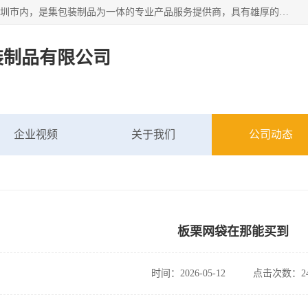
深圳市新中南塑胶包装制品有限公司坐落在中国 广东 深圳 深圳市内，是集包装制品为一体的专业产品服务提供商，具有雄厚的科研实力、技术实力和经济实力。主营网袋、网兜、网眼袋、网格袋、鱼丝网、尼龙网袋、网扣、网套等产品,大量批发,价格实惠。欢迎广大新老客户来电咨询价格、加盟、招商等服务。
装制品有限公司
企业视频
关于我们
公司动态
板栗网袋在那能买到
时间：2026-05-12
点击次数：24