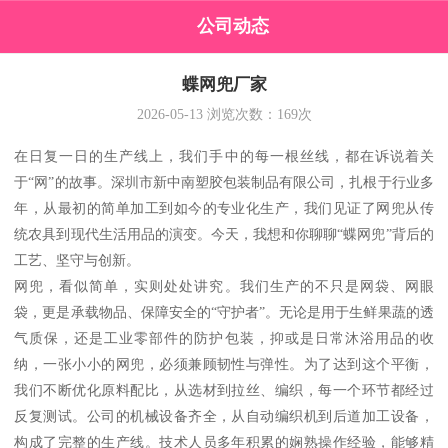
公司动态
蝶网兜厂家
2026-05-13
浏览次数：
169
次
在日复一日的生产线上，我们手中的每一根丝线，都在诉说着关
于“网”的故事。深圳市新中南塑胶包装制品有限公司，扎根于行业多
年，从最初的简单加工到如今的专业化生产，我们见证了网兜从传
统农具到现代生活用品的演变。今天，我想和你聊聊“蝶网兜”背后的
工艺、坚守与创新。
网兜，看似简单，实则处处讲究。我们生产的不只是网袋、网眼
袋，更是承载物品、保障安全的“守护者”。无论是用于生鲜果蔬的透
气质保，还是工业零部件的防护包装，抑或是日常沐浴用品的收
纳，一张小小的网兜，必须兼顾韧性与弹性。为了达到这个平衡，
我们不断优化原料配比，从选材到拉丝、编织，每一个环节都经过
反复测试。公司的机械设备齐全，从自动编织机到后道加工设备，
构成了完整的生产线。技术人员多年积累的娴熟操作经验，能够精