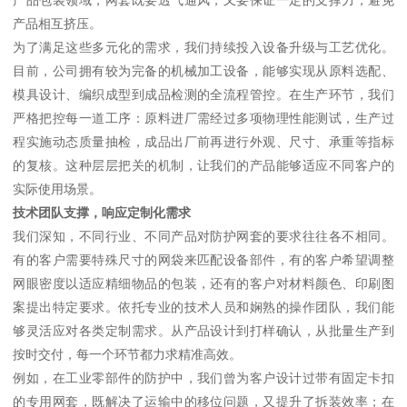
产品包装领域，网套既要透气通风，又要保证一定的支撑力，避免
产品相互挤压。
为了满足这些多元化的需求，我们持续投入设备升级与工艺优化。
目前，公司拥有较为完备的机械加工设备，能够实现从原料选配、
模具设计、编织成型到成品检测的全流程管控。在生产环节，我们
严格把控每一道工序：原料进厂需经过多项物理性能测试，生产过
程实施动态质量抽检，成品出厂前再进行外观、尺寸、承重等指标
的复核。这种层层把关的机制，让我们的产品能够适应不同客户的
实际使用场景。
技术团队支撑，响应定制化需求
我们深知，不同行业、不同产品对防护网套的要求往往各不相同。
有的客户需要特殊尺寸的网袋来匹配设备部件，有的客户希望调整
网眼密度以适应精细物品的包装，还有的客户对材料颜色、印刷图
案提出特定要求。依托专业的技术人员和娴熟的操作团队，我们能
够灵活应对各类定制需求。从产品设计到打样确认，从批量生产到
按时交付，每一个环节都力求精准高效。
例如，在工业零部件的防护中，我们曾为客户设计过带有固定卡扣
的专用网套，既解决了运输中的移位问题，又提升了拆装效率；在