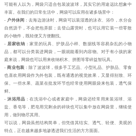
可能有人以为，网袋只适合包装波波球，其实它的用途远比想象中
丰富。在我们的日常生活中，网袋可以应用在诸多场景中：
-
户外休闲
：去海边游泳时，网袋可以装湿透的泳衣、浴巾，水分会
自然沥干，不会把包弄脏；去登山露营时，也可以用它装一些零散
的小物件，既轻便又方便翻找。
-
居家收纳
：家里的玩具、护肤品小样、数据线等容易杂乱的小物
品，都可以分类装进网袋，一眼就能看到内容物。对于有小孩的家
庭来说，网袋也可以用来收纳积木、拼图等零碎益智玩具。
-
商业包装
：除了波波球，很多手工艺品、小型礼品、护肤品、零食
也喜欢用网袋作为外包装，既有通透的视觉效果，又显得别致、环
保。一些水果、蔬菜在批发环节也经常使用网眼袋来包装，透气保
鲜。
-
沐浴用品
：在洗浴中心或者家庭中，网袋还经常用来装浴球、浴
盐、香皂等，肥皂用完剩余的碎块也可以集中放在网袋里，继续使
用，做到物尽其用。
可以说，网袋虽然结构简单，但凭借其结实、透气、轻便、美观的
特点，正在越来越多地渗透进我们生活的方方面面。