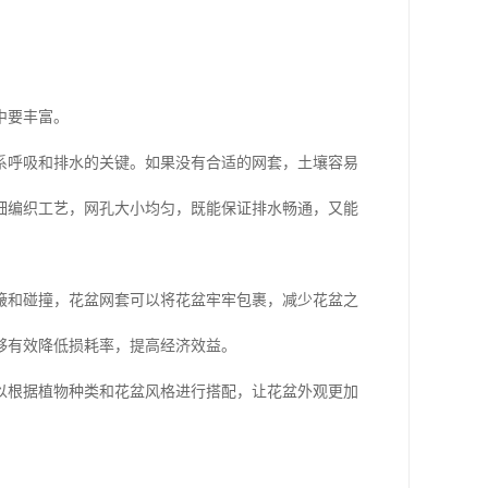
中要丰富。
系呼吸和排水的关键。如果没有合适的网套，土壤容易
细编织工艺，网孔大小均匀，既能保证排水畅通，又能
簸和碰撞，花盆网套可以将花盆牢牢包裹，减少花盆之
够有效降低损耗率，提高经济效益。
以根据植物种类和花盆风格进行搭配，让花盆外观更加