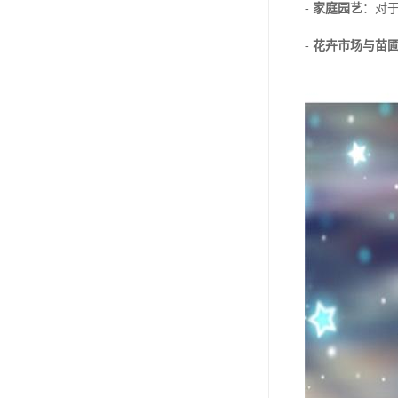
-
家庭园艺
：对
-
花卉市场与苗