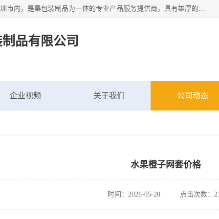
深圳市新中南塑胶包装制品有限公司坐落在中国 广东 深圳 深圳市内，是集包装制品为一体的专业产品服务提供商，具有雄厚的科研实力、技术实力和经济实力。主营网袋、网兜、网眼袋、网格袋、鱼丝网、尼龙网袋、网扣、网套等产品,大量批发,价格实惠。欢迎广大新老客户来电咨询价格、加盟、招商等服务。
装制品有限公司
企业视频
关于我们
公司动态
水果橙子网套价格
时间：2026-05-20
点击次数：21