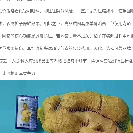
低价策略看似吸引眼球，却往往隐藏风险。一些厂家为压缩成本，使用回
味，影响橙子保鲜效果。相比之下，高品质网套虽单价略高，但使用寿命
，网套的核心功能是减震防压。若网套质量不过关，橙子在装卸过程中可
大量水果损伤，其经济损失远超过节省的包装费用。因此，选择可靠品牌
务宗旨，从原料入库到成品出库严格把控每个环节，确保网套达到行业标准
：让价格更具竞争力