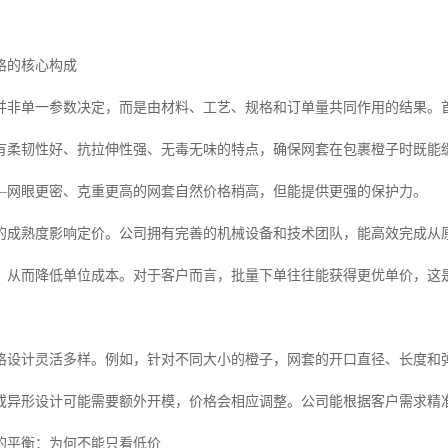
格的核心构成
并非单一参数决定，而是由材料、工艺、规格和订单量共同作用的结果。
有柔韧性好、抗拉伸性强、无毒无味的特点，确保网套在包裹橙子时既能
—网眼更密、克重更高的网套自然价格稍高，但能提供更强的保护力。
的成熟度影响定价。公司拥有完善的机械设备和技术团队，能高效完成从
，从而降低单位成本。对于客户而言，批量下单往往能获得更优单价，这
格设计灵活多样。例如，针对不同大小的橙子，网套的开口直径、长度和
或异形设计可能需要额外开模，价格会相应调整。公司能根据客户需求精
的平衡：为何不能只看低价