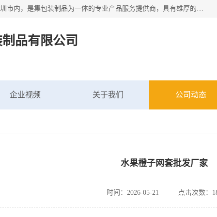
深圳市新中南塑胶包装制品有限公司坐落在中国 广东 深圳 深圳市内，是集包装制品为一体的专业产品服务提供商，具有雄厚的科研实力、技术实力和经济实力。主营网袋、网兜、网眼袋、网格袋、鱼丝网、尼龙网袋、网扣、网套等产品,大量批发,价格实惠。欢迎广大新老客户来电咨询价格、加盟、招商等服务。
装制品有限公司
企业视频
关于我们
公司动态
水果橙子网套批发厂家
时间：2026-05-21
点击次数：18