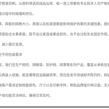
寸精准控制。从原料筛选到成品出库，每一道工序都有专业技术人员严格
输过程中的碰撞和挤压。
果，网套的网眼大小、厚度以及松紧度都是影响保护效果的关键因素。我
紧密贴合水果表面，既不会过紧造成果皮损伤，也不会过松失去固定作用
，减少腐烂变质。
足不同包装需求
套，我们还生产网兜、网眼袋、防护网、网罩等系列产品，覆盖从单枚包
后再装入纸箱，能显著降低运输破损率；而在批发市场或超市陈列时，网
据客户需求定制网套颜色、尺寸以及印刷字样，帮助品牌提升辨识度。无
产线均能灵活响应，确保交货及时。