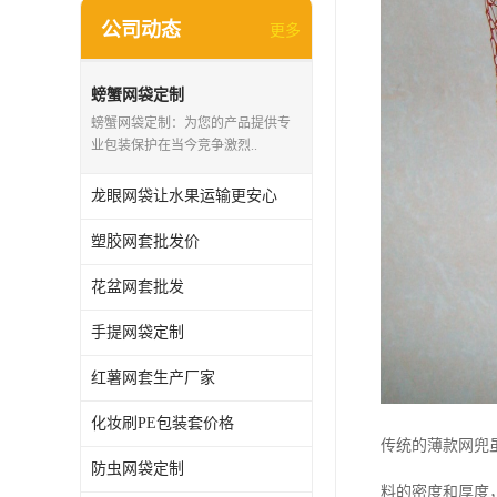
公司动态
更多
螃蟹网袋定制
螃蟹网袋定制：为您的产品提供专
业包装保护在当今竞争激烈..
龙眼网袋让水果运输更安心
塑胶网套批发价
花盆网套批发
手提网袋定制
红薯网套生产厂家
化妆刷PE包装套价格
传统的薄款网兜
防虫网袋定制
料的密度和厚度