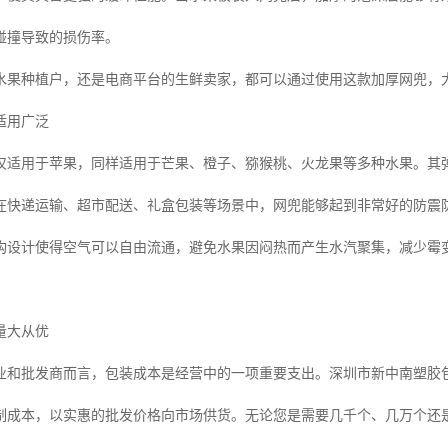
碰撞导致的损伤率。
水果种植户，还是电商平台的生鲜卖家，都可以通过使用这款加厚网兜，
适用广泛
仅适用于苹果，同样适用于芒果、橙子、猕猴桃、火龙果等多种水果。其
在快递运输、超市配送、礼盒包装等场景中，网兜能够起到非常好的防震
构设计使得空气可以自由流通，避免水果因闷热而产生水汽聚集，减少霉
量大从优
业和批发商而言，包装成本是经营中的一项重要支出。深圳市新中南塑胶
制成本，以实惠的批发价格向市场供货。无论您是需要几千个、几万个还