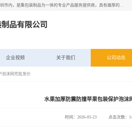
深圳市新中南塑胶包装制品有限公司坐落在中国 广东 深圳 深圳市内，是集包装制品为一体的专业产品服务提供商，具有雄厚的科研实力、技术实力和经济实力。主营网袋、网兜、网眼袋、网格袋、鱼丝网、尼龙网袋、网扣、网套等产品,大量批发,价格实惠。欢迎广大新老客户来电咨询价格、加盟、招商等服务。
装制品有限公司
企业视频
关于我们
公司动态
护泡沫网兜批发价
水果加厚防震防撞苹果包装保护泡沫
时间：2026-05-23
点击次数：14