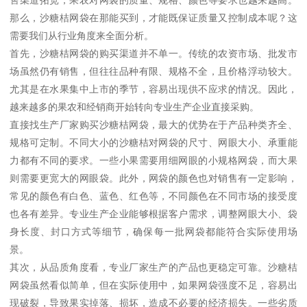
那么，沙糖桔网袋在那能买到，才能既保证质量又控制成本呢？这
需要我们从行业角度来全面分析。
首先，沙糖桔网袋的购买渠道并不单一。传统的农资市场、批发市
场虽然仍有销售，但往往品种有限、规格不全，且价格浮动较大。
尤其是在水果集中上市的季节，容易出现供不应求的情况。因此，
越来越多的果农和经销商开始转向专业生产企业直接采购。
直接找生产厂家购买沙糖桔网袋，最大的优势在于产品种类齐全、
规格可定制。不同大小的沙糖桔对网袋的尺寸、网眼大小、承重能
力都有不同的要求。一些小果需要用细网眼的小规格网袋，而大果
则需要更宽大的网眼袋。此外，网袋的颜色也对销售有一定影响，
常见的颜色有白色、蓝色、红色等，不同颜色在不同市场的接受度
也各有差异。专业生产企业能够根据客户需求，调整网眼大小、袋
身长度、封口方式等细节，确保每一批网袋都能符合实际使用场
景。
其次，从品质角度看，专业厂家生产的产品也更稳定可靠。沙糖桔
网袋虽然看似简单，但在实际使用中，如果网袋强度不足，容易出
现破裂，导致果实掉落、损坏，造成不必要的经济损失。一些劣质