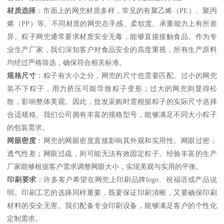
材质选择
：市面上的网兜材质多样，常见的有聚乙烯（PE）、聚丙
烯（PP）等。不同材质的网兜在手感、柔软度、承重能力上有所差
异。粽子网兜通常要求材质安全无毒，能够直接接触食品。作为专
业生产厂家，我们深知客户对食品安全的高度重视，所有生产原料
均经过严格筛选，确保符合相关标准。
规格尺寸
：粽子有大小之分，网兜的尺寸也需要匹配。过小的网兜
装不下粽子，用力挤压可能导致粽子变形；过大的网兜则显得松
散，影响整体美观。因此，批发采购时需根据粽子的实际尺寸选择
合适规格。我们公司拥有丰富的规格型号，能够满足不同大小粽子
的包装需求。
网眼密度
：网兜的网眼密度直接影响其外观和实用性。网眼过密，
透气性差；网眼过疏，则可能无法有效固定粽子。经验丰富的生产
厂家能够根据客户需求调整网眼大小，实现美观与实用的平衡。
印刷要求
：许多客户希望在网兜上印刷品牌logo、祝福语或产品说
明。印刷工艺的选择同样重要，既要保证印刷清晰，又要确保印刷
材料的安全无害。我们配备专业印刷设备，能够满足客户的个性化
定制需求。