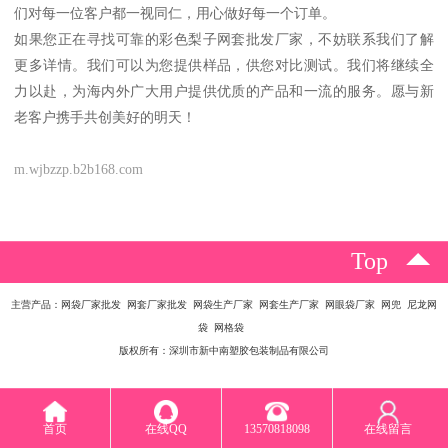
们对每一位客户都一视同仁，用心做好每一个订单。
如果您正在寻找可靠的彩色梨子网套批发厂家，不妨联系我们了解
更多详情。我们可以为您提供样品，供您对比测试。我们将继续全
力以赴，为海内外广大用户提供优质的产品和一流的服务。愿与新
老客户携手共创美好的明天！
m.wjbzzp.b2b168.com
Top
主营产品：网袋厂家批发 网套厂家批发 网袋生产厂家 网套生产厂家 网眼袋厂家 网兜 尼龙网
袋 网格袋
版权所有：深圳市新中南塑胶包装制品有限公司
首页
在线QQ
13570818098
在线留言