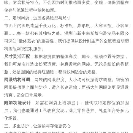
味、耐磨损等特点。不会因为时间推移而变黄、变脆，确保酒瓶在
储存与流通过程中始终如新。
二、定制网袋，适应各类瓶型与尺寸
市面上的酒瓶造型千变万化，标准瓶、异形瓶、大容量瓶、小容量
瓶……每一款都有其独特之处。深圳市新中南塑胶包装制品有限公
司深知“量体裁衣”的重要性，我们提供从设计到生产的全流程透明塑
料酒瓶网袋定制服务。
尺寸灵活匹配
：根据您提供的瓶体高度、周长、瓶颈位置等数据，
我们可精准打造出松紧适度、包裹紧密的网袋。无论是细长的香槟
瓶，还是圆润的经典红酒瓶，都能找到适合的规格。
网眼结构可调
：网袋的网眼密度、大小均可根据需求调整。细密的
网眼提供更全面的防护，适合长途运输；而稍大的网眼则更显通透
清爽，适合日常展示。
附加功能设计
：如需在网袋上增加提手、挂钩或特定部位的加固
层，我们也能通过工艺改良实现，满足零售悬挂、礼盒组合等多元
化场景。
三、多重防护，让运输与存储更安心