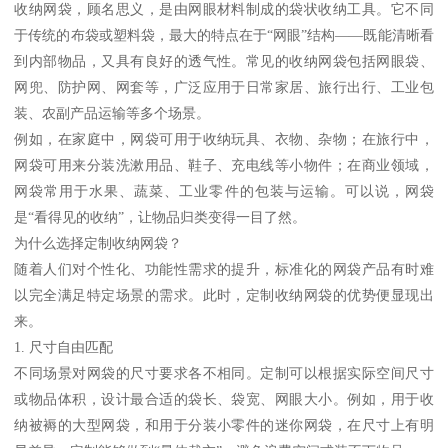
收纳网袋，顾名思义，是由网眼材料制成的袋状收纳工具。它不同
于传统的布袋或塑料袋，最大的特点在于“网眼”结构——既能清晰看
到内部物品，又具有良好的透气性。常见的收纳网袋包括网眼袋、
网兜、防护网、网套等，广泛应用于日常家居、旅行出行、工业包
装、农副产品运输等多个场景。
例如，在家庭中，网袋可用于收纳玩具、衣物、杂物；在旅行中，
网袋可用来分装洗漱用品、鞋子、充电线等小物件；在商业领域，
网袋常用于水果、蔬菜、工业零件的包装与运输。可以说，网袋
是“看得见的收纳”，让物品归类变得一目了然。
为什么选择定制收纳网袋？
随着人们对个性化、功能性需求的提升，标准化的网袋产品有时难
以完全满足特定场景的需求。此时，定制收纳网袋的优势便显现出
来。
1. 尺寸自由匹配
不同场景对网袋的尺寸要求各不相同。定制可以根据实际空间尺寸
或物品体积，设计最合适的袋长、袋宽、网眼大小。例如，用于收
纳被褥的大型网袋，和用于分装小零件的迷你网袋，在尺寸上有明