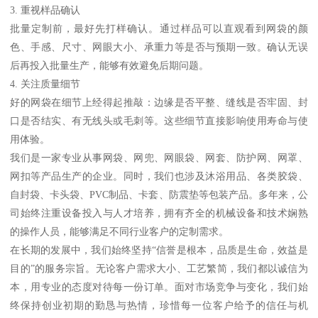
3. 重视样品确认
批量定制前，最好先打样确认。通过样品可以直观看到网袋的颜
色、手感、尺寸、网眼大小、承重力等是否与预期一致。确认无误
后再投入批量生产，能够有效避免后期问题。
4. 关注质量细节
好的网袋在细节上经得起推敲：边缘是否平整、缝线是否牢固、封
口是否结实、有无线头或毛刺等。这些细节直接影响使用寿命与使
用体验。
我们是一家专业从事网袋、网兜、网眼袋、网套、防护网、网罩、
网扣等产品生产的企业。同时，我们也涉及沐浴用品、各类胶袋、
自封袋、卡头袋、PVC制品、卡套、防震垫等包装产品。多年来，公
司始终注重设备投入与人才培养，拥有齐全的机械设备和技术娴熟
的操作人员，能够满足不同行业客户的定制需求。
在长期的发展中，我们始终坚持“信誉是根本，品质是生命，效益是
目的”的服务宗旨。无论客户需求大小、工艺繁简，我们都以诚信为
本，用专业的态度对待每一份订单。面对市场竞争与变化，我们始
终保持创业初期的勤恳与热情，珍惜每一位客户给予的信任与机