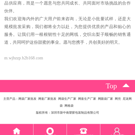
品供应商，而是一个愿意与您共同成长、共同面对市场挑战的合作
伙伴。
我们欢迎海内外的广大用户前来咨询，无论是小批量试样，还是大
规模批发采购，我们都将全力以赴，为您提供优质的产品和贴心的
服务。让我们用一根根韧性十足的网线，交织出梨子顺畅的销售通
道，共同呵护这份甜蜜的事业。愿与您携手，共创美好的明天。
m.wjbzzp.b2b168.com
Top
主营产品：网袋厂家批发 网套厂家批发 网袋生产厂家 网套生产厂家 网眼袋厂家 网兜 尼龙网
袋 网格袋
版权所有：深圳市新中南塑胶包装制品有限公司