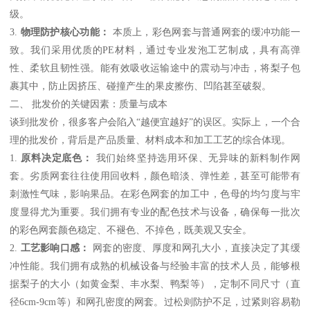
级。
3.
物理防护核心功能：
本质上，彩色网套与普通网套的缓冲功能一
致。我们采用优质的PE材料，通过专业发泡工艺制成，具有高弹
性、柔软且韧性强。能有效吸收运输途中的震动与冲击，将梨子包
裹其中，防止因挤压、碰撞产生的果皮擦伤、凹陷甚至破裂。
二、 批发价的关键因素：质量与成本
谈到批发价，很多客户会陷入“越便宜越好”的误区。实际上，一个合
理的批发价，背后是产品质量、材料成本和加工工艺的综合体现。
1.
原料决定底色：
我们始终坚持选用环保、无异味的新料制作网
套。劣质网套往往使用回收料，颜色暗淡、弹性差，甚至可能带有
刺激性气味，影响果品。在彩色网套的加工中，色母的均匀度与牢
度显得尤为重要。我们拥有专业的配色技术与设备，确保每一批次
的彩色网套颜色稳定、不褪色、不掉色，既美观又安全。
2.
工艺影响口感：
网套的密度、厚度和网孔大小，直接决定了其缓
冲性能。我们拥有成熟的机械设备与经验丰富的技术人员，能够根
据梨子的大小（如黄金梨、丰水梨、鸭梨等），定制不同尺寸（直
径6cm-9cm等）和网孔密度的网套。过松则防护不足，过紧则容易勒