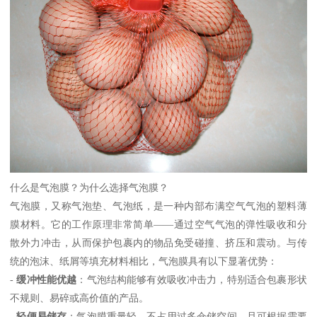
什么是气泡膜？为什么选择气泡膜？
气泡膜，又称气泡垫、气泡纸，是一种内部布满空气气泡的塑料薄
膜材料。它的工作原理非常简单——通过空气气泡的弹性吸收和分
散外力冲击，从而保护包裹内的物品免受碰撞、挤压和震动。与传
统的泡沫、纸屑等填充材料相比，气泡膜具有以下显著优势：
-
缓冲性能优越
：气泡结构能够有效吸收冲击力，特别适合包裹形状
不规则、易碎或高价值的产品。
-
轻便易储存
：气泡膜重量轻，不占用过多仓储空间，且可根据需要