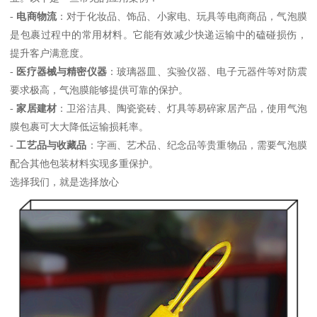
-
电商物流
：对于化妆品、饰品、小家电、玩具等电商商品，气泡膜
是包裹过程中的常用材料。它能有效减少快递运输中的磕碰损伤，
提升客户满意度。
-
医疗器械与精密仪器
：玻璃器皿、实验仪器、电子元器件等对防震
要求极高，气泡膜能够提供可靠的保护。
-
家居建材
：卫浴洁具、陶瓷瓷砖、灯具等易碎家居产品，使用气泡
膜包裹可大大降低运输损耗率。
-
工艺品与收藏品
：字画、艺术品、纪念品等贵重物品，需要气泡膜
配合其他包装材料实现多重保护。
选择我们，就是选择放心