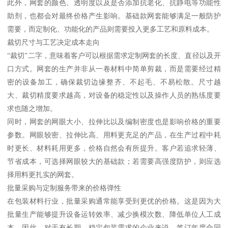
此外，网套的颜色、透明度以及是否添加抗老化、抗静电等功能性
助剂，也都会对最终价格产生影响。基础款网套能够满足一般防护
需要，而定制化、功能化的产品则需要投入更多工艺和原料成本。
裁切尺寸与工艺决定成本走向
“裁切”二字，意味着客户可以根据需求定制网套的长度、直径以及开
口方式。网套的生产并非从一卷材料中简单剪裁，而是需要经过精
密的设备加工，确保裁切边缘整齐、不起毛、不易松散。尺寸越
大、裁切精度要求越高，对设备的稳定性以及操作人员的熟练度要
求也随之增加。
同时，网套的网眼大小、拉伸比以及编制密度也是影响价格的重要
参数。网眼较密、拉伸比高、用料更充足的产品，在生产过程中耗
时更长、材料耗用更多，价格自然会有所提升。客户若追求轻薄、
节省成本，可选择网眼较大的基础款；若需要高强度防护，则应选
择用料更扎实的网套。
批量采购与定制服务带来的价格弹性
在包装材料行业，批量采购通常能享受到更优的价格。这是因为大
批量生产能够提升设备运转效率、减少换模次数、降低单位人工成
本。因此，对于有长期、稳定包装需求的企业来说，签订年度合同