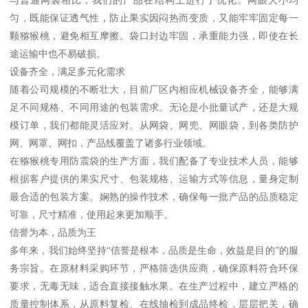
匀，既能保证透气性，防止果实因闷热而变质，又能牢牢固定每一
颗猕猴桃，避免相互摩擦。袋口封边牢固，承重能力强，即使在长
途运输中也不易破损。
设备齐全，满足多元化需求
随着公司规模的不断壮大，目前厂区内相应机械设备齐全，能够满
足不同规格、不同用途的包装需求。无论是小批量试产，还是大规
模订单，我们都能灵活应对。从网袋、网兜、网眼袋，到各类防护
网、网罩、网扣，产品线覆盖了诸多行业领域。
在猕猴桃专用防震袋的生产方面，我们配备了专业技术人员，能够
根据客户提供的果实尺寸、包装规格、运输方式等信息，量身定制
最合适的包装方案。娴熟的操作技术，确保每一批产品的品质稳定
可靠，尺寸精准，使用起来更加顺手。
信誉为本，品质为王
多年来，我们始终坚持“信誉是根本，品质是生命，效益是目的”的服
务宗旨。在原材料采购环节，严格筛选供应商，确保原料符合环保
要求，无毒无味，适合直接接触水果。在生产过程中，建立严格的
质量控制体系，从原料复检、在线抽检到成品终检，层层把关，确