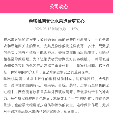
公司动态
猕猴桃网套让水果运输更安心
2026-06-15
浏览次数：
116
次
在水果运输的过程中，如何确保产品的完整性和新鲜度，一直是果
农和经销商关注的重点。尤其是像猕猴桃这样皮薄、多汁、易受损
的果实，稍有不慎就可能因挤压、碰撞或摩擦而出现伤痕，影响品
相甚至导致腐烂。为了让消费者品尝到完好的猕猴桃，一种看似普
通却极为实用的包装产品发挥了重要作用——猕猴桃网套。它不仅
是一种简单的保护工具，更是水果运输安全的重要保障。
猕猴桃网套，通常由环保的塑料材质制成，具有弹性好、透气性
佳、缓冲性能强的特点。在采摘、分拣、装箱、运输乃至销售的全
过程中，网套能有效将果实与外界硬物隔开，降低震动带来的冲击
力。每个猕猴桃被网套包裹后，就像穿上了一层“防护服”，即使长途
跋涉，也能最大程度减少碰伤和擦伤的发生。这种保护作用，尤其
对于追求高品质水果的品牌商家来说，意义重大。