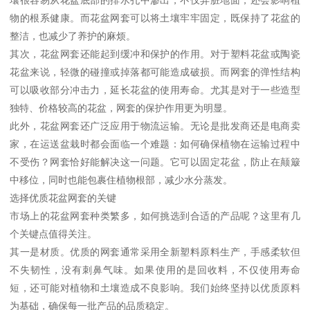
物的根系健康。而花盆网套可以将土壤牢牢固定，既保持了花盆的
整洁，也减少了养护的麻烦。
其次，花盆网套还能起到缓冲和保护的作用。对于塑料花盆或陶瓷
花盆来说，轻微的碰撞或掉落都可能造成破损。而网套的弹性结构
可以吸收部分冲击力，延长花盆的使用寿命。尤其是对于一些造型
独特、价格较高的花盆，网套的保护作用更为明显。
此外，花盆网套还广泛应用于物流运输。无论是批发商还是电商卖
家，在运送盆栽时都会面临一个难题：如何确保植物在运输过程中
不受伤？网套恰好能解决这一问题。它可以固定花盆，防止在颠簸
中移位，同时也能包裹住植物根部，减少水分蒸发。
选择优质花盆网套的关键
市场上的花盆网套种类繁多，如何挑选到合适的产品呢？这里有几
个关键点值得关注。
其一是材质。优质的网套通常采用全新塑料原料生产，手感柔软但
不失韧性，没有刺鼻气味。如果使用的是回收料，不仅使用寿命
短，还可能对植物和土壤造成不良影响。我们始终坚持以优质原料
为基础，确保每一批产品的品质稳定。