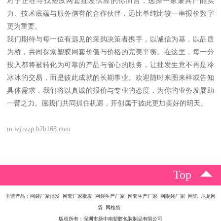
对于正在寻找塑胶网套批发供应的你而言，选择一家兼具产能实
力、技术底蕴与服务信誉的合作伙伴，远比单纯比较一串报价数字
更为重要。
我们期待与每一位有远见的采购决策者携手，以诚信为基，以品质
为桥，共同探索塑胶网套价值与价格的完美平衡。在这里，每一分
投入都将被转化为可靠的产品与省心的服务，让批发生意不再是冷
冰冰的交易，而是彼此成就的长期事业。欢迎随时来图来样或告知
具体需求，我们将以真诚的报价与专业的态度，为你的业务发展助
一臂之力。愿我们共同抓住机遇，开创属于彼此更加美好的明天。
m.wjbzzp.b2b168.com
Top
主营产品：网袋厂家批发 网套厂家批发 网袋生产厂家 网套生产厂家 网眼袋厂家 网兜 尼龙网
袋 网格袋
版权所有：深圳市新中南塑胶包装制品有限公司