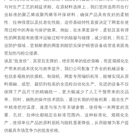
与对生产工艺的精益求精。在原材料选择上，我们坚持选用符合行
业标准的聚乙烯或聚丙烯等环保材料，确保产品具有良好的柔韧
性、拉伸强度以及抗老化性能。这些基础特性直接决定了网套在使
用过程中的寿命与保护效果。例如，在水果套袋中，柔软且富有弹
性的网套能有效缓冲运输过程中的颠簸与碰撞，减少损耗；而在工
业防护领域，坚韧耐磨的网套则能切实保护精密设备或管道表面免
受划伤与粉尘侵袭。
谈及“批发价”，其背后支撑的，绝非简单的低价策略，而是规模化生
产带来的成本优化与效率提升。我们公司配备了齐全的机械设备，
包括多规格的吹膜机、制袋机、网套专用编织机等，能够实现从原
料熔融、成型、裁切到包装的全流程自动化生产。先进的设备不仅
保障了产品尺寸的精确统一，更大幅减少了人工干预带来的次品
率。同时，娴熟的操作技术团队，通过长期的经验积累，能在生产
中精准把控温度、速度与张力等关键参数，使得每一米网套的克
重、孔径、拉伸比都稳定在标准范围内。这种标准化、规模化生
产，使得单位产品的原料损耗与能耗显著降低，从而能够为客户提
供极具市场竞争力的批发价格。