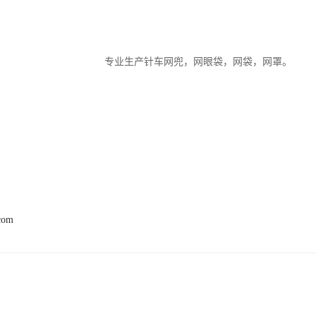
生产针车网兜，网眼袋，网袋，网罩。

com