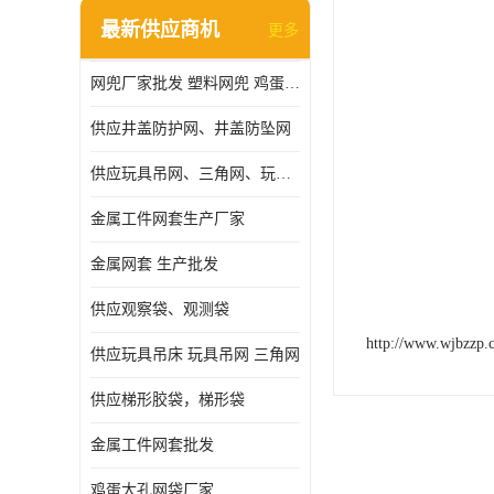
最新供应商机
更多
网兜厂家批发 塑料网兜 鸡蛋网兜
							专业
供应井盖防护网、井盖防坠网
供应玩具吊网、三角网、玩具吊床
金属工件网套生产厂家
金属网套 生产批发
供应观察袋、观测袋
http://www.wjbzzp.
供应玩具吊床 玩具吊网 三角网
供应梯形胶袋，梯形袋
金属工件网套批发
鸡蛋大孔网袋厂家