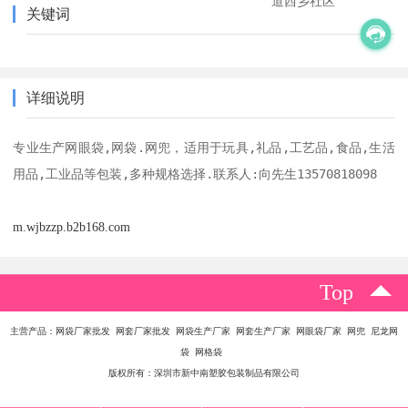
道西乡社区
关键词
详细说明
专业生产网眼袋,网袋.网兜，适用于玩具,礼品,工艺品,食品,生活
用品,工业品等包装,多种规格选择.联系人:向先生13570818098
m.wjbzzp.b2b168.com
Top
主营产品：网袋厂家批发 网套厂家批发 网袋生产厂家 网套生产厂家 网眼袋厂家 网兜 尼龙网
袋 网格袋
版权所有：深圳市新中南塑胶包装制品有限公司