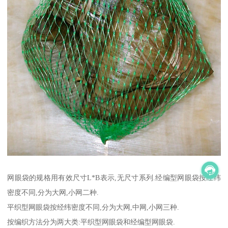
网眼袋的规格用有效尺寸L*B表示,无尺寸系列.经编型网眼袋按经纬
密度不同,分为大网,小网二种.
平织型网眼袋按经纬密度不同,分为大网,中网,小网三种.
按编织方法分为两大类:平织型网眼袋和经编型网眼袋.