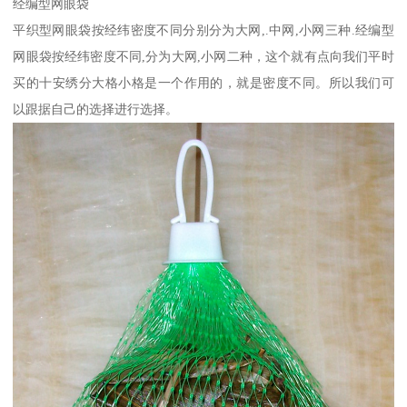
经编型网眼袋
平织型网眼袋按经纬密度不同分别分为大网,.中网,小网三种.经编型
网眼袋按经纬密度不同,分为大网,小网二种，这个就有点向我们平时
买的十安绣分大格小格是一个作用的，就是密度不同。所以我们可
以跟据自己的选择进行选择。