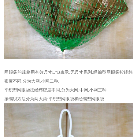
网眼袋的规格用有效尺寸L*B表示,无尺寸系列.经编型网眼袋按经纬
密度不同,分为大网,小网二种.
平织型网眼袋按经纬密度不同,分为大网,中网,小网三种.
按编织方法分为两大类:平织型网眼袋和经编型网眼袋.