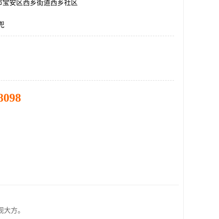
市宝安区西乡街道西乡社区
兜
8098
观大方。