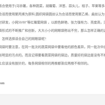
适合使用于(马铃薯，各种蔬菜，胡羅蔔、洋葱、蒜头儿、桔子、苹果等多
合适而使用聚丙烯为原料;圆织网袋圆丝认为合适而使用聚乙烯、扁丝认
讨研发，小网50/80”等红羅蔔网袋 ，以颜色鲜艳、张力强有力、亮度高
袋形式的不断推广和创新，大大小小的网眼袋称出不穷，那么怎样正确的
，怎样选择适合自己的网眼袋呢?
网袋时要注意，在同一批次的蔬菜网袋中要看他的颜色差异，同一批次中
有明显的污点的。而且记得要看蔬菜网袋的袋边，质量好的袋边是没有不
上应该没有脱针的，每条网袋相邻的两根都答应两根不相邻的。
com