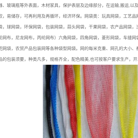
器、玻璃瓶等外表面，木材家具，保护表层及边缘部分，在运输,搬运,以
软，易储存，可再利用及再循环，经济环保。网袋类：玩具网袋，工艺品
袋，球网袋，环保网袋，包装网袋，蒜头网袋，干果网袋，农产品网袋，
纶网布，尼龙网布，丙纶网布）六角网袋，四角网袋，菱形网袋，车缝网
兜网袋，农贸产品包装网等各种袋型网袋。网的每米克重、网孔的大小、
品的包装须要，种类凡多，规格齐全，配色精美,也可按客户要求生产，