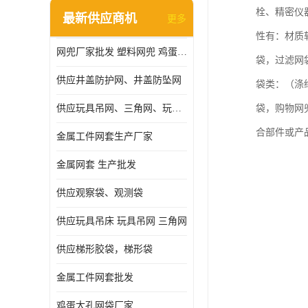
栓、精密仪
最新供应商机
更多
性有：材质
网兜厂家批发 塑料网兜 鸡蛋网兜
袋，过滤网
供应井盖防护网、井盖防坠网
袋类：（涤
供应玩具吊网、三角网、玩具吊床
袋，购物网
合部件或产
金属工件网套生产厂家
金属网套 生产批发
供应观察袋、观测袋
供应玩具吊床 玩具吊网 三角网
供应梯形胶袋，梯形袋
金属工件网套批发
鸡蛋大孔网袋厂家