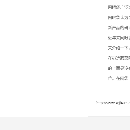
网眼袋广泛
网眼袋认为
新产品的研
近年来网眼
来介绍一下
在挑选蔬菜
的上面是没
位。在网袋
http://www.wjbzzp.