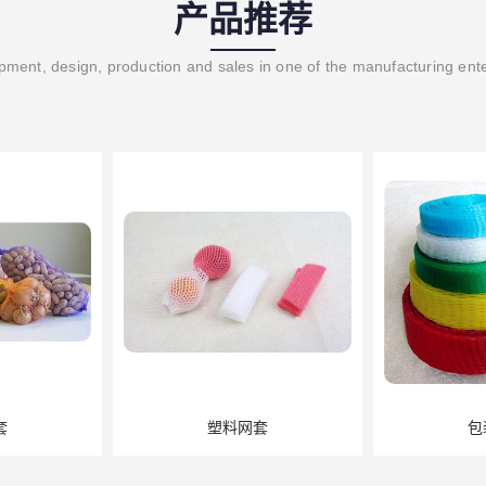
产品推荐
ment, design, production and sales in one of the manufacturing ent
套
塑料网套
包