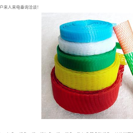
户来人来电垂询洽谈！