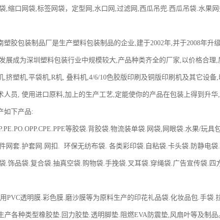
袋,缩口网袋,标签网袋，定型网,水口网,过滤网,西瓜吊兜.西瓜吊袋.水果网
塑胶包装制品厂是生产塑料包装制品的企业,建于2002年,并于2008年升
发展成为深圳塑料包装行业中规模较大,产品种类齐全的厂家,以价格合理,质
,挤塑机,平袋机,R机, 叠料机,4/6/10色胶版印刷及铜版印刷机及其它设
术人员, 使用进口原料,加上的生产工艺,定能使你的产品在包装上得到
产如下产品:
PP.PE.PO.OPP.CPE.PPE等胶袋.背胶袋.物流装单袋.网袋,网眼袋.水果
件网套.护套网.网扣. 环保无纺布袋. 各类彩印袋.自粘袋.卡头袋.防静电袋
袋.饰品袋.复合袋.抽真空袋.购物袋.手挽袋.叉耳袋.穿绳袋.广告宣传袋.
：用PVC透明膜.彩色膜.磨沙膜等为原料生产的印花礼品袋.化妆品包.手袋
 生产各种类型橡胶垫.回力胶垫.透明脚垫.阻燃EVA防震垫,风扇叶等及制