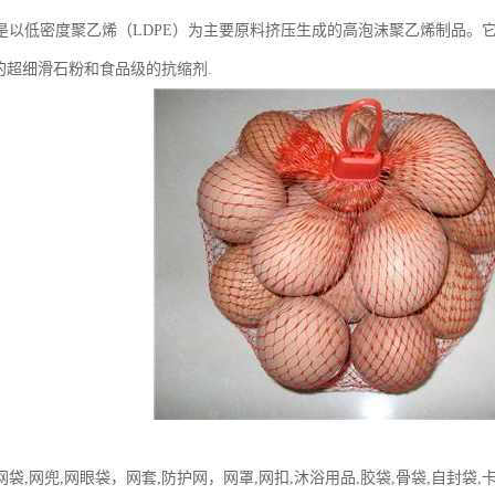
是以低密度聚乙烯（LDPE）为主要原料挤压生成的高泡沫聚乙烯制品。
50目的超细滑石粉和食品级的抗缩剂.
袋,网兜,网眼袋，网套,防护网，网罩,网扣,沐浴用品,胶袋,骨袋,自封袋