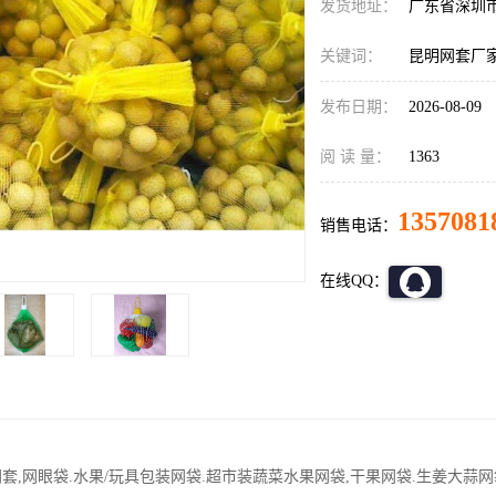
发货地址：
广东省深圳
关键词：
昆明网套厂
发布日期：
2026-08-09
阅 读 量：
1363
1357081
销售电话：
在线QQ：
网套,网眼袋.水果/玩具包装网袋.超市装蔬菜水果网袋,干果网袋.生姜大蒜网