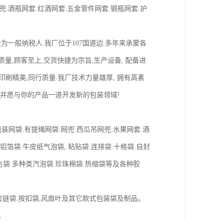
兜.酒瓶网套.红酒网套.五金管件网套.钢瓶网套.护
级为一般纳税人.我厂位于107国道边.多年来承蒙各
量,顾客至上,交货快捷为宗旨,生产设备, 配备进
备,印刷精美,同行质量.我厂技术力量雄厚, 拥有高素
升华,并愿与你的产品一道开发新的包装领域!
/玩具包装网袋.有提绳网袋.网兜.西瓜吊网兜.水果网套.酒
.铝箔袋.牛皮纸气泡袋, 粘贴袋.连排袋.十格袋.自封
四方袋.多种类汽泡袋.珍珠棉袋.热缩袋等及各种胶
.拉链袋.按扣袋,风扇叶及其它款式包装袋及制品。
品。