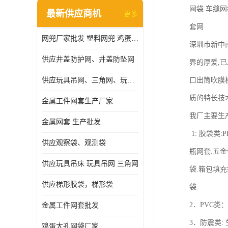
网袋.车缝网
最新供应商机
更多
套网
网兜厂家批发 塑料网兜 鸡蛋网兜
深圳市新中南
供应井盖防护网、井盖防坠网
界的厚爱,已
供应玩具吊网、三角网、玩具吊床
口出筒吹膜机
质的特长技
金属工件网套生产厂家
我厂主要生
金属网套 生产批发
1: 胶袋类:
供应观察袋、观测袋
瓶网套.五金
供应玩具吊床 玩具吊网 三角网
袋.箱包填充
供应梯形胶袋，梯形袋
袋.
2．PVC类
金属工件网套批发
3．防震类:
鸡蛋大孔网袋厂家