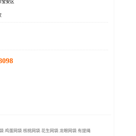
市宝安区
家
8098
袋.鸡蛋网袋.核桃网袋.花生网袋.龙眼网袋.有提绳