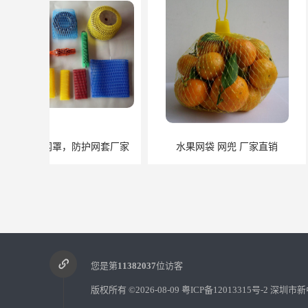
水果网袋 网兜 厂家直销
金属网套 生
您是第
11382037
位访客
版权所有 ©2026-08-09
粤ICP备12013315号-2
深圳市新