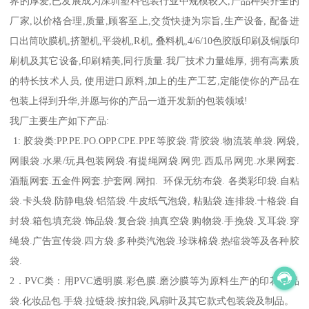
界的厚爱,已发展成为深圳塑料包装行业中规模较大,产品种类齐全的
厂家,以价格合理,质量,顾客至上,交货快捷为宗旨,生产设备, 配备进
口出筒吹膜机,挤塑机,平袋机,R机, 叠料机,4/6/10色胶版印刷及铜版印
刷机及其它设备,印刷精美,同行质量.我厂技术力量雄厚, 拥有高素质
的特长技术人员, 使用进口原料,加上的生产工艺,定能使你的产品在
包装上得到升华,并愿与你的产品一道开发新的包装领域!
我厂主要生产如下产品:
1: 胶袋类:PP.PE.PO.OPP.CPE.PPE等胶袋.背胶袋.物流装单袋.网袋,
网眼袋.水果/玩具包装网袋.有提绳网袋.网兜.西瓜吊网兜.水果网套.
酒瓶网套.五金件网套.护套网.网扣. 环保无纺布袋. 各类彩印袋.自粘
袋.卡头袋.防静电袋.铝箔袋.牛皮纸气泡袋, 粘贴袋.连排袋.十格袋.自
封袋.箱包填充袋.饰品袋.复合袋.抽真空袋.购物袋.手挽袋.叉耳袋.穿
绳袋.广告宣传袋.四方袋.多种类汽泡袋.珍珠棉袋.热缩袋等及各种胶
袋.
2．PVC类：用PVC透明膜.彩色膜.磨沙膜等为原料生产的印花礼品
袋.化妆品包.手袋.拉链袋.按扣袋,风扇叶及其它款式包装袋及制品。