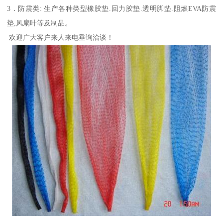
3．防震类: 生产各种类型橡胶垫.回力胶垫.透明脚垫.阻燃EVA防震
垫,风扇叶等及制品。
欢迎广大客户来人来电垂询洽谈！