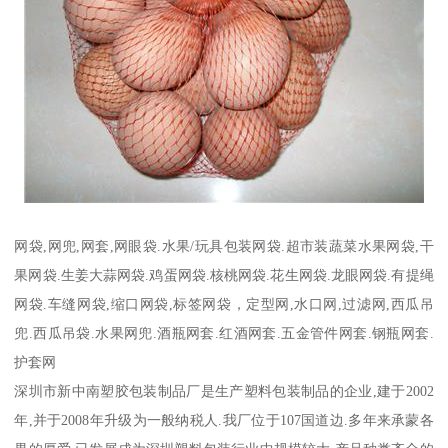
网袋,网兜,网套,网眼袋.水果/玩具包装网袋.超市装蔬菜水果网袋,干
果网袋.生姜大蒜网袋.鸡蛋网袋.核桃网袋.花生网袋.龙眼网袋.有提绳
网袋.车缝网袋,缩口网袋,标签网袋，定型网,水口网,过滤网,西瓜吊
兜.西瓜吊袋.水果网兜.酒瓶网套.红酒网套.五金管件网套.钢瓶网套.
护套网
深圳市新中南塑胶包装制品厂是生产塑料包装制品的企业,建于2002
年,并于2008年升级为一般纳税人.我厂位于107国道边.多年来承蒙各