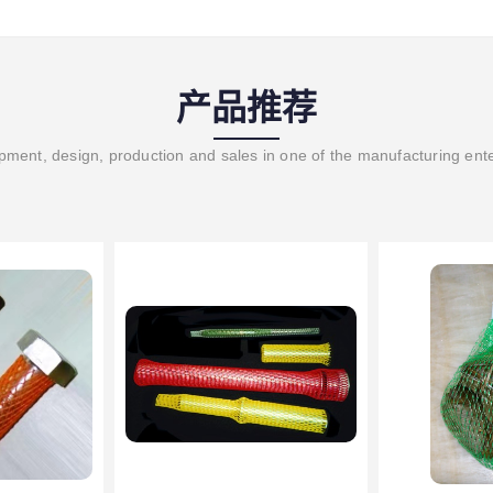
产品推荐
ment, design, production and sales in one of the manufacturing ent