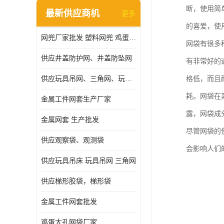
断，使用简
最新供应商机
更多
的喜爱，使
网兜厂家批发 塑料网兜 鸡蛋网兜
网袋有很多
供应井盖防护网、井盖防坠网
有非常好的
供应玩具吊网、三角网、玩具吊床
格低，而且
耗。网袋在
金属工件网套生产厂家
露，网袋成
金属网套 生产批发
尽管网袋的
供应观察袋、观测袋
会影响人们
供应玩具吊床 玩具吊网 三角网
供应梯形胶袋，梯形袋
金属工件网套批发
鸡蛋大孔网袋厂家