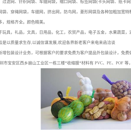
、过滤网、针织网袋、车缝网袋，缩口网袋、标签网袋(卡头网袋、纸卡网
网袋、穿绳网袋，车缝网，挤出网，防鸟网，菱形网袋及各种加粗加宽特
多，规格齐全。颜色精美。
于玩具，礼品，文具，日用品，化工，农贸产品，电子五金，水果蔬菜，
旨是以质量求生存,以诚信谋发展,欢迎各界新老客户来电来函洽谈
新增包装设计业务，可根据客户的要求免费为客户提品外包装设计，免费
圳市宝安区西乡崩山工业区一栋三楼*收缩膜*材料有 PVC、PE、POF 