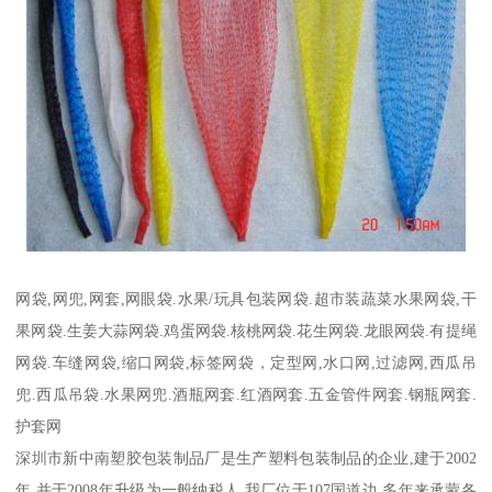
网袋,网兜,网套,网眼袋.水果/玩具包装网袋.超市装蔬菜水果网袋,干
果网袋.生姜大蒜网袋.鸡蛋网袋.核桃网袋.花生网袋.龙眼网袋.有提绳
网袋.车缝网袋,缩口网袋,标签网袋，定型网,水口网,过滤网,西瓜吊
兜.西瓜吊袋.水果网兜.酒瓶网套.红酒网套.五金管件网套.钢瓶网套.
护套网
深圳市新中南塑胶包装制品厂是生产塑料包装制品的企业,建于2002
年,并于2008年升级为一般纳税人.我厂位于107国道边.多年来承蒙各