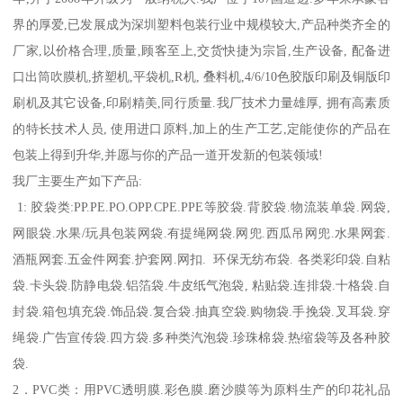
界的厚爱,已发展成为深圳塑料包装行业中规模较大,产品种类齐全的
厂家,以价格合理,质量,顾客至上,交货快捷为宗旨,生产设备, 配备进
口出筒吹膜机,挤塑机,平袋机,R机, 叠料机,4/6/10色胶版印刷及铜版印
刷机及其它设备,印刷精美,同行质量.我厂技术力量雄厚, 拥有高素质
的特长技术人员, 使用进口原料,加上的生产工艺,定能使你的产品在
包装上得到升华,并愿与你的产品一道开发新的包装领域!
我厂主要生产如下产品:
1: 胶袋类:PP.PE.PO.OPP.CPE.PPE等胶袋.背胶袋.物流装单袋.网袋,
网眼袋.水果/玩具包装网袋.有提绳网袋.网兜.西瓜吊网兜.水果网套.
酒瓶网套.五金件网套.护套网.网扣. 环保无纺布袋. 各类彩印袋.自粘
袋.卡头袋.防静电袋.铝箔袋.牛皮纸气泡袋, 粘贴袋.连排袋.十格袋.自
封袋.箱包填充袋.饰品袋.复合袋.抽真空袋.购物袋.手挽袋.叉耳袋.穿
绳袋.广告宣传袋.四方袋.多种类汽泡袋.珍珠棉袋.热缩袋等及各种胶
袋.
2．PVC类：用PVC透明膜.彩色膜.磨沙膜等为原料生产的印花礼品