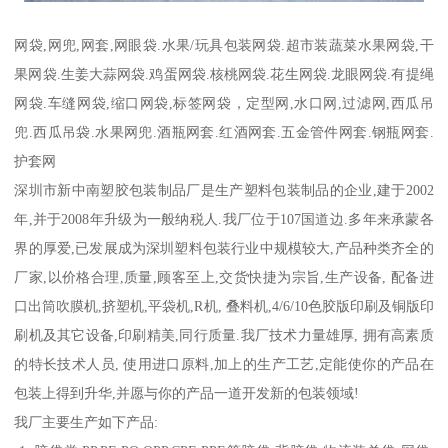
网袋,网兜,网套,网眼袋.水果/玩具包装网袋.超市装蔬菜水果网袋,干
果网袋.生姜大蒜网袋.鸡蛋网袋.核桃网袋.花生网袋.龙眼网袋.有提绳
网袋.车缝网袋,缩口网袋,标签网袋，定型网,水口网,过滤网,西瓜吊
兜.西瓜吊袋.水果网兜.酒瓶网套.红酒网套.五金管件网套.钢瓶网套.
护套网
深圳市新中南塑胶包装制品厂是生产塑料包装制品的企业,建于2002
年,并于2008年升级为一般纳税人.我厂位于107国道边.多年来承蒙各
界的厚爱,已发展成为深圳塑料包装行业中规模较大,产品种类齐全的
厂家,以价格合理,质量,顾客至上,交货快捷为宗旨,生产设备, 配备进
口出筒吹膜机,挤塑机,平袋机,R机, 叠料机,4/6/10色胶版印刷及铜版印
刷机及其它设备,印刷精美,同行质量.我厂技术力量雄厚, 拥有高素质
的特长技术人员, 使用进口原料,加上的生产工艺,定能使你的产品在
包装上得到升华,并愿与你的产品一道开发新的包装领域!
我厂主要生产如下产品: