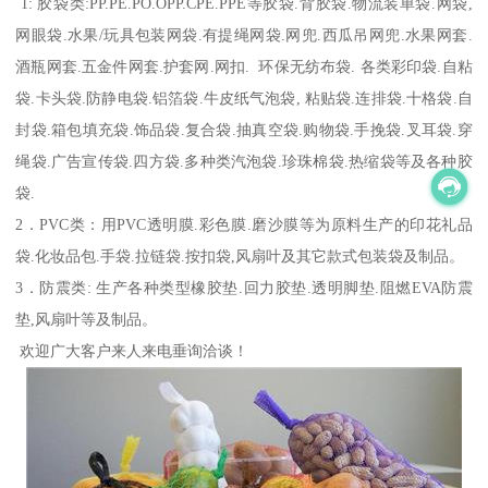
1: 胶袋类:PP.PE.PO.OPP.CPE.PPE等胶袋.背胶袋.物流装单袋.网袋,
网眼袋.水果/玩具包装网袋.有提绳网袋.网兜.西瓜吊网兜.水果网套.
酒瓶网套.五金件网套.护套网.网扣. 环保无纺布袋. 各类彩印袋.自粘
袋.卡头袋.防静电袋.铝箔袋.牛皮纸气泡袋, 粘贴袋.连排袋.十格袋.自
封袋.箱包填充袋.饰品袋.复合袋.抽真空袋.购物袋.手挽袋.叉耳袋.穿
绳袋.广告宣传袋.四方袋.多种类汽泡袋.珍珠棉袋.热缩袋等及各种胶
袋.
2．PVC类：用PVC透明膜.彩色膜.磨沙膜等为原料生产的印花礼品
袋.化妆品包.手袋.拉链袋.按扣袋,风扇叶及其它款式包装袋及制品。
3．防震类: 生产各种类型橡胶垫.回力胶垫.透明脚垫.阻燃EVA防震
垫,风扇叶等及制品。
欢迎广大客户来人来电垂询洽谈！