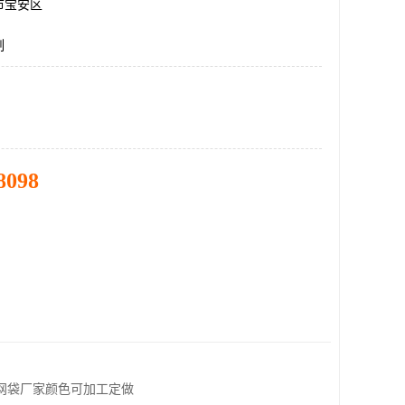
市宝安区
制
8098
网袋厂家颜色可加工定做