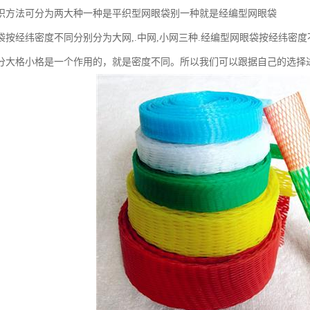
织方法可分为两大种一种是平织型网眼袋别一种就是经编型网眼袋
袋按经纬密度不同分别分为大网,.中网,小网三种.经编型网眼袋按经纬密度
分大格小格是一个作用的，就是密度不同。所以我们可以跟据自己的选择