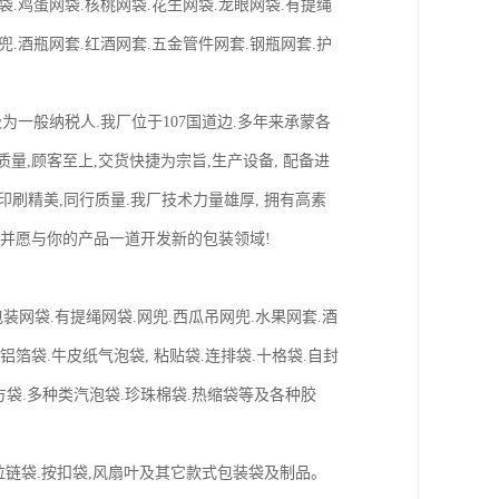
袋.鸡蛋网袋.核桃网袋.花生网袋.龙眼网袋.有提绳
兜.酒瓶网套.红酒网套.五金管件网套.钢瓶网套.护
级为一般纳税人.我厂位于107国道边.多年来承蒙各
量,顾客至上,交货快捷为宗旨,生产设备, 配备进
备,印刷精美,同行质量.我厂技术力量雄厚, 拥有高素
升华,并愿与你的产品一道开发新的包装领域!
/玩具包装网袋.有提绳网袋.网兜.西瓜吊网兜.水果网套.酒
.铝箔袋.牛皮纸气泡袋, 粘贴袋.连排袋.十格袋.自封
四方袋.多种类汽泡袋.珍珠棉袋.热缩袋等及各种胶
.拉链袋.按扣袋,风扇叶及其它款式包装袋及制品。