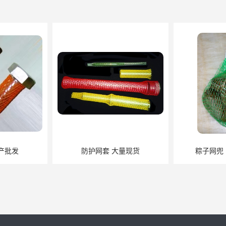
量现货
粽子网兜 网袋供应厂家