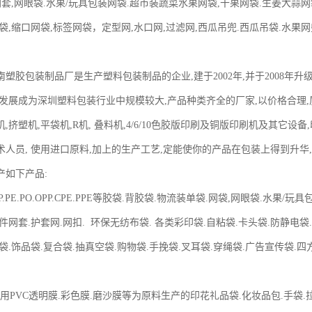
网套,网眼袋.水果/玩具包装网袋.超市装蔬菜水果网袋,干果网袋.生姜大蒜网
袋,缩口网袋,标签网袋，定型网,水口网,过滤网,西瓜吊兜.西瓜吊袋.水果网
塑胶包装制品厂是生产塑料包装制品的企业,建于2002年,并于2008年升
发展成为深圳塑料包装行业中规模较大,产品种类齐全的厂家,以价格合理,质
,挤塑机,平袋机,R机, 叠料机,4/6/10色胶版印刷及铜版印刷机及其它设
术人员, 使用进口原料,加上的生产工艺,定能使你的产品在包装上得到
产如下产品:
PP.PE.PO.OPP.CPE.PPE等胶袋.背胶袋.物流装单袋.网袋,网眼袋.水果
件网套.护套网.网扣. 环保无纺布袋. 各类彩印袋.自粘袋.卡头袋.防静电袋
袋.饰品袋.复合袋.抽真空袋.购物袋.手挽袋.叉耳袋.穿绳袋.广告宣传袋.
：用PVC透明膜.彩色膜.磨沙膜等为原料生产的印花礼品袋.化妆品包.手袋