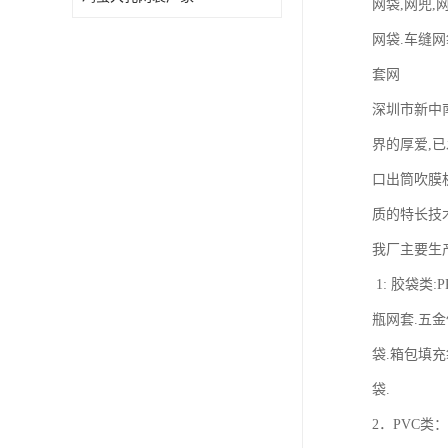
网袋,网兜,
网袋.车缝网
套网
深圳市新中南
界的厚爱,已
口出筒吹膜机
质的特长技
我厂主要生
1: 胶袋类:
瓶网套.五金
袋.箱包填充
袋.
2．PVC类