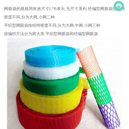
网眼袋的规格用有效尺寸L*B表示,无尺寸系列.经编型网眼袋按经纬
密度不同,分为大网,小网二种.
平织型网眼袋按经纬密度不同,分为大网,中网,小网三种.
按编织方法分为两大类:平织型网眼袋和经编型网眼袋.