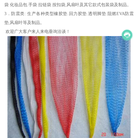
袋.化妆品包.手袋.拉链袋.按扣袋,风扇叶及其它款式包装袋及制品。
3．防震类: 生产各种类型橡胶垫.回力胶垫.透明脚垫.阻燃EVA防震
垫,风扇叶等及制品。
欢迎广大客户来人来电垂询洽谈！