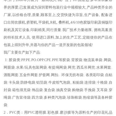
界的厚爱,已发展成为深圳塑料包装行业中规模较大,产品种类齐全的
厂家,以价格合理,质量,顾客至上,交货快捷为宗旨,生产设备, 配备进
口出筒吹膜机,挤塑机,平袋机,R机, 叠料机,4/6/10色胶版印刷及铜版印
刷机及其它设备,印刷精美,同行质量.我厂技术力量雄厚, 拥有高素质
的特长技术人员, 使用进口原料,加上的生产工艺,定能使你的产品在
包装上得到升华,并愿与你的产品一道开发新的包装领域!
我厂主要生产如下产品:
1: 胶袋类:PP.PE.PO.OPP.CPE.PPE等胶袋.背胶袋.物流装单袋.网袋,
网眼袋.水果/玩具包装网袋.有提绳网袋.网兜.西瓜吊网兜.水果网套.
酒瓶网套.五金件网套.护套网.网扣. 环保无纺布袋. 各类彩印袋.自粘
袋.卡头袋.防静电袋.铝箔袋.牛皮纸气泡袋, 粘贴袋.连排袋.十格袋.自
封袋.箱包填充袋.饰品袋.复合袋.抽真空袋.购物袋.手挽袋.叉耳袋.穿
绳袋.广告宣传袋.四方袋.多种类汽泡袋.珍珠棉袋.热缩袋等及各种胶
袋.
2．PVC类：用PVC透明膜.彩色膜.磨沙膜等为原料生产的印花礼品