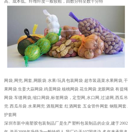
高、成本低。纤维纤度一般较粗，由数分特至数十分特
网袋,网兜,网套,网眼袋.水果/玩具包装网袋.超市装蔬菜水果网袋,干
果网袋.生姜大蒜网袋.鸡蛋网袋.核桃网袋.花生网袋.龙眼网袋.有提绳
网袋.车缝网袋,缩口网袋,标签网袋，定型网,水口网,过滤网,西瓜吊
兜.西瓜吊袋.水果网兜.酒瓶网套.红酒网套.五金管件网套.钢瓶网套.
护套网
深圳市新中南塑胶包装制品厂是生产塑料包装制品的企业,建于2002
年,并于2008年升级为一般纳税人.我厂位于107国道边.多年来承蒙各