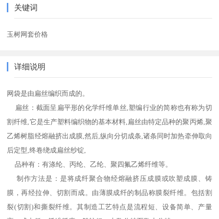
关键词
玉树网套价格
详细说明
网袋是由扁丝编织而成的。
扁丝：截面呈扁平形的化学纤维单丝,塑编行业的简称也有称为切
割纤维,它是生产塑料编织物的基本材料,扁丝由特定品种的聚丙烯,聚
乙烯树脂经熔融挤出成膜,然后,纵向分切成条,诸条同时加热牵伸取向
后定型,终卷绕成扁丝纱锭,
品种有：有涤纶、丙纶、乙纶、聚四氟乙烯纤维等。
制作方法是：是将成纤聚合物经熔融挤压成膜或吹塑成膜、铸
膜，再经拉伸、切割而成。由薄膜成纤的制品称膜裂纤维。包括割
裂(切割)和撕裂纤维。其制造工艺特点是流程短、设备简单、产量