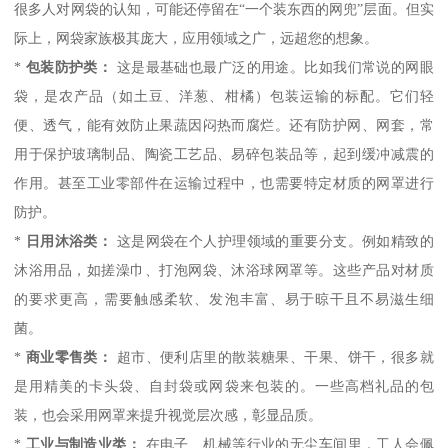
很多人对网袋的认知，可能还停留在“一个装东西的网兜”层面。但实
际上，网袋家族极其庞大，应用领域之广，远超您的想象。
*
包装防护类：
这是最基础也最广泛的用途。比如我们常说的网眼
袋，是农产品（如土豆、洋葱、柑橘）包装运输的标配。它们轻
便、透气，能有效防止果蔬因闷热而腐烂。还有防护网、网套，常
用于保护玻璃制品、陶瓷工艺品、易碎包装品等，起到缓冲减震的
作用。甚至工业零部件在运输过程中，也需要特定材质的网罩进行
防护。
*
日用沐浴类：
这是网袋在个人护理领域的重要分支。例如精致的
沐浴用品，如搓澡巾、打泡网袋、沐浴球网罩等。这些产品对材质
的要求更高，需要触感柔软、发泡丰富、易于晾干且不易滋生细
菌。
*
商业零售类：
超市、便利店里的散装糖果、干果、饼干，很多就
是用精美的卡头袋、自封袋或网袋来包装的。一些高档礼品的包
装，也会采用网罩来提升视觉层次感，彰显品质。
*
工业与制造业类：
在电子、机械等行业的无尘车间里，工人会佩