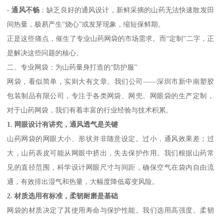
-
通风不畅
：缺乏良好的通风设计，新鲜采摘的山药无法快速散发田
间热量，极易产生“烧心”或发芽现象，缩短保鲜期。
正是这些痛点，催生了专业山药网袋的市场需求。而“定制”二字，正
是解决这些问题的核心。
二、专业网袋：为山药量身打造的“防护服”
网袋，看似简单，实则大有文章。我们公司——深圳市新中南塑胶
包装制品有限公司，专注于各类网袋、网兜、网眼袋的生产定制，
对于山药网袋，我们有着丰富的行业经验与技术积累。
1. 网眼设计有讲究，通风透气是关键
山药网袋的网眼大小、形状并非随意设定。过小，通风效果差；过
大，山药表皮可能从网眼中挤出，失去保护作用。我们根据山药常
见的直径范围，科学设计网眼尺寸与间距，确保空气在袋内自由流
通，有效排出湿气和热量，大幅度降低霉变风险。
2. 材质选用有标准，柔韧耐磨是基础
网袋的材质决定了其使用寿命与保护性能。我们选用高强度、柔韧