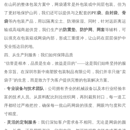
在山药的整体包装方案中，网袋通常是外包装或中间层包装。但为
了更好地保护山药，我们还可以提供与之配套的
PE袋、自封袋、骨
袋
等内包装产品，用以隔离尘土、防潮保湿。同时，针对远距离运
输或高端商超供货，我们生产的
防震垫、防护网、网套
等辅料，可
以填充在包装箱或网袋内部，形成三重缓冲，让山药在层层保护中
安全抵达目的地。
四、从生产到服务：我们如何保障品质
“信誉是根本，品质是生命，效益是目的”——这是我们始终坚持的服
务宗旨。在深圳市新中南塑胶包装制品有限公司，我们并非只做“卖
袋子”的生意，而是致力于为客户提供完整的包装解决方案。
-
专业设备与技术团队
：公司拥有齐全的机械设备以及本行业经验丰
富的技术人员。从原料配比到拉丝织网，再到裁剪封口，每一道工
序都经过严格把控，确保每一批山药网袋的强度、网眼均匀度和尺
寸精度。
-
灵活的定制服务
：我们深知客户需求各不相同。无论是网袋的颜