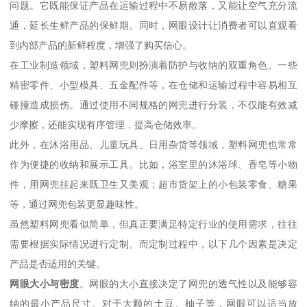
问题。它既能保证产品在运输过程中不易散落，又能让空气充分流
通，延长生鲜产品的保鲜期。同时，网眼设计让消费者可以直观看
到内部产品的新鲜程度，增强了购买信心。
在工业制造领域，塑料网兜则扮演着防护与收纳的双重角色。一些
精密零件、小型模具、五金配件等，在仓储和运输过程中容易相互
碰撞造成损伤。通过使用不同规格的网兜进行分装，不仅能有效减
少摩擦，还能实现有序管理，提高仓储效率。
此外，在沐浴用品、儿童玩具、日用杂货等领域，塑料网兜也常常
作为便捷的收纳和展示工具。比如，浴室里的沐浴球、香皂等小物
件，用网兜挂起来既卫生又美观；超市货架上的小包装零食、糖果
等，通过网兜包装更显趣味性。
虽然塑料网兜看似简单，但真正要满足特定行业的使用需求，往往
需要根据实际情况进行定制。而定制过程中，以下几个因素是决定
产品是否适用的关键。
网眼大小与密度
。网眼的大小直接决定了网兜的透气性以及能够容
纳的最小产品尺寸。对于大颗的土豆、柚子等，网眼可以适当放