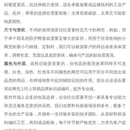
则硬度更高，抗拉伸能力更强，适合承载较重或边缘锐利的工业产
品。此外，厚薄的选择也需要权衡：太薄容易破损，太厚又可能影
响柔韧性。
尺寸与形状
。不同的使用场景往往需要特定尺寸的网兜，例如，用
于单个西瓜的防护网套就需要足够大的直径，而用于浴室收纳的小
网兜则要小巧精致。定制时，我们可以根据客户的样品或者具体需
求，调整长度、宽度以及底部形状，确保与产品的贴合度更高。
颜色与外观
。虽然功能是首要的，但包装的视觉效果同样不可忽
视。白色、绿色、红色等不同颜色的网兜可以用于区分不同批次或
品类的商品，在终端销售中起到辅助识别的作用。部分企业还会要
求在网兜上印上简易品牌标识或编码，提升专业感。
面对市场上众多的包装选择，企业往往需要寻找一家具备专业能力
和灵活服务态度的供应商。我们在塑料包装领域深耕多年，配备了
齐全的生产设备，并拥有一支经验丰富的技术团队。从原材料筛选
到编织工艺，再到成品检验，每个环节都严格把关，力求为客户提