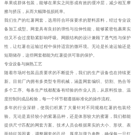
单果或群体包装，能够在果实之间形成有效的缓冲层，减少相互摩
擦与挤压，从而大幅降低损耗率。
我们生产的红薯网套，选用符合环保要求的塑料原料，经过专业设
备加工成型。网套具有良好的弹性与拉伸性能，能够紧密包裹果实
但又不会过度勒紧影响呼吸。网眼结构的设计兼顾了透气性与保护
性，让红薯在运输过程中保持适宜的微环境。无论是长途运输还是
短期储存，这些网套都能为红薯提供可靠的保护。
专业设备与娴熟工艺
随着市场对包装品质要求的不断提升，我们的生产设备也在持续更
新。目前厂内拥有多类型专用机械，涵盖网套编织、切割、热合等
多个工序。每条生产线都配备有经验的作业人员，从原料投放、温
度控制到成品检验，每一个环节都遵循标准化的操作流程。
多年的行业深耕，使我们积累了大量针对不同规格红薯的包装经
验。无论是直径较小的紫薯品种，还是体形较大的蜜薯，我们都能
提供尺寸匹配的网套方案。技术人员会根据果实的大小、形状、表
面特征等因素，调整网套的孔径、厚度与弹力参数，确保每一只红