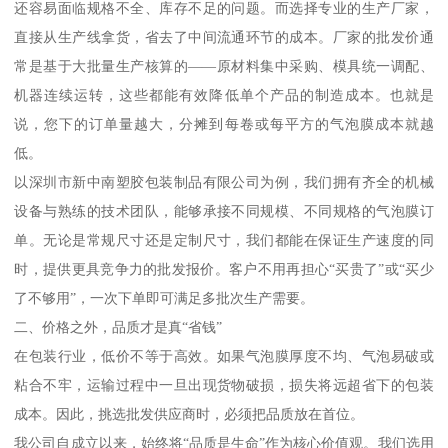
还容易面临规格不全、库存不足的问题。而选择专业的生产厂家，
直接从生产线拿货，省去了中间流通环节的成本。厂家的批发价通
常是基于大批量生产核算的——原材料集中采购、模具统一调配、
机器连续运转，这些都能有效降低单个产品的制造成本。也就是
说，您下的订单量越大，分摊到每卷或每平方的气泡膜成本就越
低。
以深圳市新中南塑胶包装制品有限公司为例，我们拥有齐全的机械
设备与熟练的技术团队，能够承接不同规模、不同规格的气泡膜订
单。无论是常规尺寸还是定制尺寸，我们都能在保证生产速度的同
时，提供更具竞争力的批发报价。客户不用再担心“买贵了”或“买少
了不够用”，一次下单即可满足多批次生产需要。
二、价格之外，品质才是真“省钱”
在包装行业，低价不等于高效。如果气泡膜厚度不均、气泡易破或
粘合不牢，运输过程中一旦出现货物破损，损失将远超省下的包装
成本。因此，挑选批发供应商时，必须把品质放在首位。
我公司自成立以来，始终将“品质是生命”作为核心价值观。我们选用