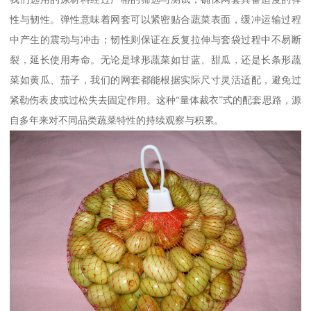
性与韧性。弹性意味着网套可以紧密贴合蔬菜表面，缓冲运输过程
中产生的震动与冲击；韧性则保证在反复拉伸与套袋过程中不易断
裂，延长使用寿命。无论是球形蔬菜如甘蓝、甜瓜，还是长条形蔬
菜如黄瓜、茄子，我们的网套都能根据实际尺寸灵活适配，避免过
紧勒伤表皮或过松失去固定作用。这种“量体裁衣”式的配套思路，源
自多年来对不同品类蔬菜特性的持续观察与积累。