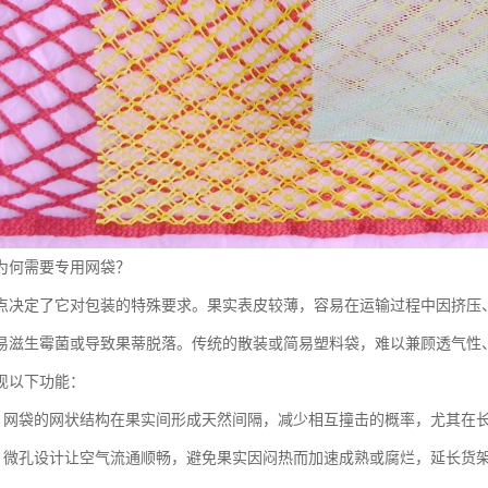
为何需要专用网袋？
点决定了它对包装的特殊要求。果实表皮较薄，容易在运输过程中因挤压
易滋生霉菌或导致果蒂脱落。传统的散装或简易塑料袋，难以兼顾透气性
现以下功能：
：网袋的网状结构在果实间形成天然间隔，减少相互撞击的概率，尤其在
：微孔设计让空气流通顺畅，避免果实因闷热而加速成熟或腐烂，延长货