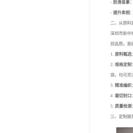
-
防滑易拿
-
提升卖相
二、从原料
深圳市新中
控品质。我
1.
原料甄选
2.
规格定制
袋，均可灵
3.
精准编织
4.
裁切封口
5.
质量检测
三、定制服