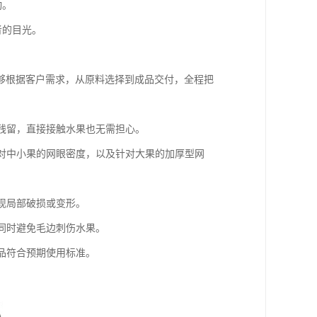
动。
者的目光。
够根据客户需求，从原料选择到成品交付，全程把
残留，直接接触水果也无需担心。
对中小果的网眼密度，以及针对大果的加厚型网
现局部破损或变形。
同时避免毛边刺伤水果。
品符合预期使用标准。