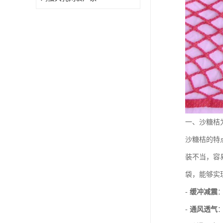
一、沙糖桔
沙糖桔的特
装不当，容
袋，能够实
-
缓冲减震
-
通风透气