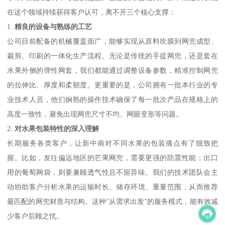
在这个领域持续获得客户认可，离不开三个核心支撑：
1.
精良的设备与熟练的工艺
公司目前配备的机械覆盖面广，能够实现从原料吹膜到网兜成型、
裁剪、印刷的一体化生产流程。无论是传统的手提网兜，还是套在
水果外侧的弹性网套，我们都能通过调整设备参数，精准控制网兜
的拉伸比、厚度和柔韧度。更重要的是，公司拥有一批本行业的专
业技术人员，他们娴熟的操作技术确保了每一批次产品在规格上的
高度一致性，避免出现网兜尺寸不均、网眼变形等问题。
2.
对水果包装特性的深入理解
长期服务各类客户，让新中南对不同水果的包装痛点有了细致把
握。比如，发往偏远地区的芒果网兜，需要更强的防震性能；出口
用的葡萄网袋，则要兼顾透气性且不留异味。我们的技术团队会主
动协助客户分析水果的运输时长、储存环境、重量范围，从而推荐
最匹配的网兜材质与结构。这种“从需求出发”的服务模式，能有效减
少客户后顾之忧。