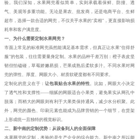
验。我们深知，水果网兜看似简单，实则承载着保鲜、防撞、透
气、美观等多重功能。无论是果农、批发商，还是电商平台、生鲜
超市，选择一款合适的网兜，不仅关乎水果的“卖相”，更直接影响损
耗率和客户满意度。
一、为什么需要定制水果网兜？
市面上常见的标准网兜虽然能满足基本需求，但真正让水果“住得舒
服”的包装，往往需要量身定制。水果的品种千差万别：橙子表皮坚
韧但怕磕碰，草莓娇嫩易损，芒果成熟后柔软多汁。不同水果对网
兜的弹性、厚度、网眼大小、材质软硬度都有不同要求。
定制化的意义在于：
让包装贴合水果的特性
。比如，网眼大小决定
了透气性和支撑性——细腻的网眼适合小果类，避免果实从网孔中
脱落；而稍大的网眼则有利于大果类保持通风，减少水分积聚。此
外，网兜的颜色、印刷元素也能成为品牌营销的一个细节，在货架
上形成统一且独特的视觉标识。
二、新中南的定制优势：从设备到人的全面保障
水果网兜的定制，考验的是生产企业的综合能力。新中南之所以能