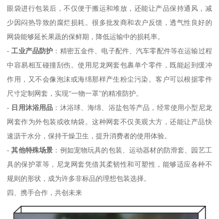
眼袋进行包装后，不仅便于搬运和堆放，还能让产品保持通风，减
少因闷热导致的腐烂损耗。很多批发商和农户反馈，透气性良好的
网袋能够延长果蔬的保鲜期，降低运输中的损耗率。
-
工业产品防护
：精密五金件、电子配件、汽车零配件等在运输过程
中容易相互碰撞刮伤。使用尼龙网套包裹单个零件，既能起到缓冲
作用，又不会像泡沫或海绵那样产生粉尘污染。客户可以根据零件
尺寸定制网套，实现“一物一罩”的精准防护。
-
日用沐浴用品
：沐浴球、海绵、浴盐包等产品，经常使用小型尼龙
网套作为外包装或收纳袋。这种网套不仅美观大方，还能让产品快
速沥干水分，保持干燥卫生，提升消费者的使用体验。
-
其他特殊场景
：例如宠物玩具的包装、运动器材的防滑套、园艺工
具的保护罩等，尼龙网套凭借其柔韧性和可塑性，能够适应各种不
规则的形状，成为许多非标品的理想包装选择。
四、携手合作，共创未来