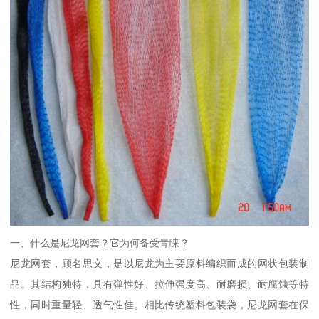
一、什么是尼龙网套？它为何备受青睐？
尼龙网套，顾名思义，是以尼龙为主要原料编织而成的网状包装制
品。其结构独特，具有弹性好、拉伸强度高、耐磨损、耐腐蚀等特
性，同时重量轻、透气性佳。相比传统塑料包装袋，尼龙网套在保