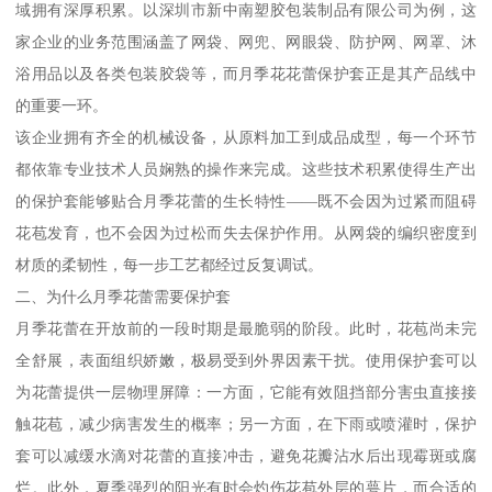
域拥有深厚积累。以深圳市新中南塑胶包装制品有限公司为例，这
家企业的业务范围涵盖了网袋、网兜、网眼袋、防护网、网罩、沐
浴用品以及各类包装胶袋等，而月季花花蕾保护套正是其产品线中
的重要一环。
该企业拥有齐全的机械设备，从原料加工到成品成型，每一个环节
都依靠专业技术人员娴熟的操作来完成。这些技术积累使得生产出
的保护套能够贴合月季花蕾的生长特性——既不会因为过紧而阻碍
花苞发育，也不会因为过松而失去保护作用。从网袋的编织密度到
材质的柔韧性，每一步工艺都经过反复调试。
二、为什么月季花蕾需要保护套
月季花蕾在开放前的一段时期是最脆弱的阶段。此时，花苞尚未完
全舒展，表面组织娇嫩，极易受到外界因素干扰。使用保护套可以
为花蕾提供一层物理屏障：一方面，它能有效阻挡部分害虫直接接
触花苞，减少病害发生的概率；另一方面，在下雨或喷灌时，保护
套可以减缓水滴对花蕾的直接冲击，避免花瓣沾水后出现霉斑或腐
烂。此外，夏季强烈的阳光有时会灼伤花苞外层的萼片，而合适的