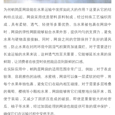
为何鹌鹑蛋网袋能在水果运输中发挥如此大的作用？这要从它的结
构特点说起。网袋采用优质塑料原料制成，经过特殊工艺编织而
成，具有柔韧、透气、轻便等多重优势。当水果被包裹在网袋中
时，网袋的弹性网眼能够贴合水果外形，提供均匀的支撑力，避免
水果与硬物直接接触。同时，网袋之间的空隙保持了良好的通风
性，防止水果在封闭环境中因湿气积聚而加速腐烂。对于需要进行
长途运输的水果来说，这种透气性至关重要，它能够延长水果的保
鲜期，让消费者在收货时依然能品尝到新鲜的口感。
在实际应用中，鹌鹑蛋网袋的适用范围非常广泛。例如，对于表皮
较薄、容易擦伤的油桃、水蜜桃，网袋可以像一层柔软的铠甲，将
每个水果单独包裹，避免它们在箱内相互碰撞。对于需要多层堆叠
的葡萄、樱桃等小颗粒水果，网袋能够将它们规整地分隔开来，既
便于装箱，又减少了因挤压造成的破损。即便是重量较大的哈密
瓜、柚子等水果，经过加固处理的网袋也能提供可靠的缓冲保护，
确保它们在运输过程中安然无恙。