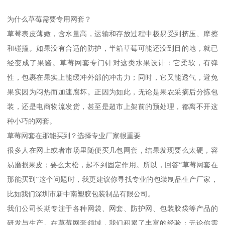
为什么草莓需要专用网套？
草莓表皮薄嫩，含水量高，运输和存放过程中极易受到挤压、摩擦
和碰撞。如果没有合适的防护，半箱草莓可能还没到目的地，就已
经变成了果酱。草莓网套专门针对这类水果设计：它柔软，有弹
性，包裹在果实上能缓冲外部的冲击力；同时，它又能透气，避免
果实因为闷热而加速腐坏。正因为如此，无论是果农采摘后分拣包
装，还是电商物流发货，甚至是超市上架前的预处理，都离不开这
种小巧的网套。
草莓网套在那能买到？选择专业厂家很重要
很多人在网上或者市场里随便买几包网套，结果发现要么太硬，容
易磨损果皮；要么太松，起不到固定作用。所以，回答“草莓网套在
那能买到”这个问题时，我更建议你寻找专业的包装制品生产厂家，
比如我们深圳市新中南塑胶包装制品有限公司。
我们公司长期专注于各种网袋、网套、防护网、包装胶袋等产品的
研发与生产。在草莓网套领域，我们积累了丰富的经验：无论你需