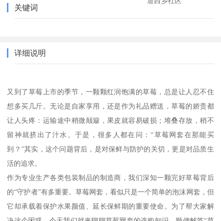
道西乡社区
关键词
详细说明
又到了草莓上市的季节，一颗颗红润饱满的草莓，总是让人忍不住
想多买几斤。无论是自家享用，还是作为礼品赠送，草莓的娇贵都
让人头疼：运输途中稍微颠簸，果皮就容易破损；堆叠存放，稍不
留神就挤出了汁水。于是，很多人都在问：“草莓网套在那能买
到？”其实，这个问题背后，是对保鲜与防护的关切，更是对品质生
活的追求。
作为专业生产各类包装制品的制造商，我们深知一颗完好草莓背后
的“守护者”有多重要。草莓网套，看似只是一个简单的泡沫网套，但
它却承载着保护水果颜值、延长保鲜期的重要使命。为了帮大家解
决这个困惑，今天我们就来聊聊草莓网套的选购知识，顺便解答“草