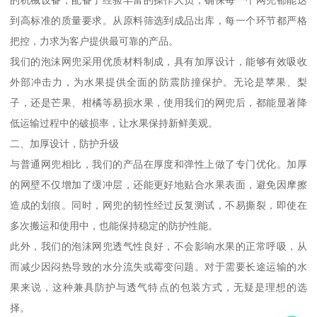
的机械设备，配备了经验丰富的操作人员，确保每一个网兜都能达
到高标准的质量要求。从原料筛选到成品出库，每一个环节都严格
把控，力求为客户提供最可靠的产品。
我们的泡沫网兜采用优质材料制成，具有加厚设计，能够有效吸收
外部冲击力，为水果提供全面的防震防撞保护。无论是苹果、梨
子，还是芒果、柑橘等易损水果，使用我们的网兜后，都能显著降
低运输过程中的破损率，让水果保持新鲜美观。
二、加厚设计，防护升级
与普通网兜相比，我们的产品在厚度和弹性上做了专门优化。加厚
的网壁不仅增加了缓冲层，还能更好地贴合水果表面，避免因摩擦
造成的划痕。同时，网兜的韧性经过反复测试，不易撕裂，即使在
多次搬运和使用中，也能保持稳定的防护性能。
此外，我们的泡沫网兜透气性良好，不会影响水果的正常呼吸，从
而减少因闷热导致的水分流失或霉变问题。对于需要长途运输的水
果来说，这种兼具防护与透气特点的包装方式，无疑是理想的选
择。