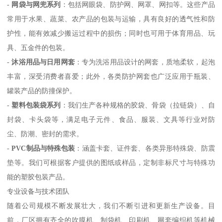
-
网袋与网兜系列
：包括网眼袋、防护网、网罩、网扣等。这些产品
常用于水果、蔬菜、农产品的包装与运输，具有良好的透气性和防
护性，能有效减少搬运过程中的损伤；同时也可用于体育用品、玩
具、五金件的包装。
-
沐浴用品与日用网套
：专为洗浴用品设计的网套，质地柔软，起泡
丰富，深受消费者喜爱；此外，各类防护网套也广泛应用于瓶装、
罐装产品的防撞保护。
-
塑料包装袋系列
：我们生产各种规格的胶袋、骨袋（拉链袋）、自
封袋、卡头袋等，满足电子元件、食品、服装、文具等行业对防
尘、防潮、密封的需求。
-
PVC制品与特殊包装
：涵盖卡套、证件套、各类异形特殊袋、防震
垫等。我们可根据客户提供的图纸或样品，定制非标尺寸与特殊功
能的塑胶包装产品。
专业设备与技术团队
随着公司规模不断发展壮大，我们不断引进和更新生产设备。目
前，厂区拥有齐全的吹膜机、制袋机、印刷机、网套编织机等机械