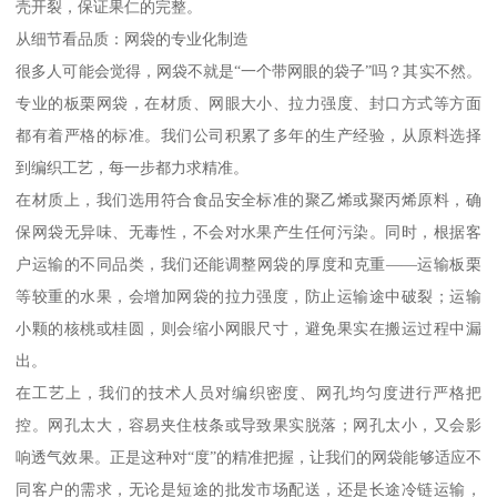
壳开裂，保证果仁的完整。
从细节看品质：网袋的专业化制造
很多人可能会觉得，网袋不就是“一个带网眼的袋子”吗？其实不然。
专业的板栗网袋，在材质、网眼大小、拉力强度、封口方式等方面
都有着严格的标准。我们公司积累了多年的生产经验，从原料选择
到编织工艺，每一步都力求精准。
在材质上，我们选用符合食品安全标准的聚乙烯或聚丙烯原料，确
保网袋无异味、无毒性，不会对水果产生任何污染。同时，根据客
户运输的不同品类，我们还能调整网袋的厚度和克重——运输板栗
等较重的水果，会增加网袋的拉力强度，防止运输途中破裂；运输
小颗的核桃或桂圆，则会缩小网眼尺寸，避免果实在搬运过程中漏
出。
在工艺上，我们的技术人员对编织密度、网孔均匀度进行严格把
控。网孔太大，容易夹住枝条或导致果实脱落；网孔太小，又会影
响透气效果。正是这种对“度”的精准把握，让我们的网袋能够适应不
同客户的需求，无论是短途的批发市场配送，还是长途冷链运输，