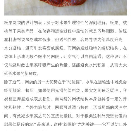
板栗网袋的设计初衷，源于对水果生理特性的深刻理解。板栗、核
桃等干果类产品，在储存和运输过程中最怕的就是闷热潮湿。传统
塑料密封袋虽然成本低廉，但透气性差，容易导致内部温度升高、
水分凝结，进而引发霉变或腐烂。而网袋通过独特的编织结构，在
袋体上形成无数个微小的网眼，让空气可以自由流通。这种设计不
仅能及时散去果实呼吸产生的热量，还能避免水汽积聚，从而大大
延长水果的新鲜度。
除了透气，网袋的另一大优势在于“防碰撞”。水果在运输途中难免会
经历颠簸、挤压，如果使用光滑的塑料袋，果实之间缺乏缓冲，容
易相互摩擦造成表皮损伤。而网袋的网状结构本身就具备一定的弹
性和韧性，当外力施加时，网眼可以适当拉伸，形成局部的缓冲空
间，有效减少果实之间的直接硬接触。对于板栗这种外壳坚硬但内
部果仁易碎的农产品来说，这种“软保护”尤为关键——它可以防止外